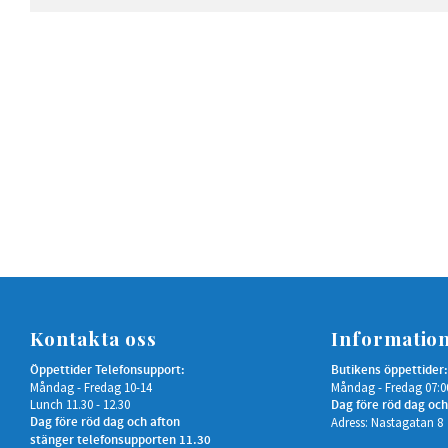
Kontakta oss
Informatio
Öppettider Telefonsupport:
Butikens öppettider:
Måndag - Fredag 10-14
Måndag - Fredag 07:0
Lunch 11.30 - 12.30
Dag före röd dag och
Dag före röd dag och afton
Adress: Nastagatan 8
stänger telefonsupporten 11.30