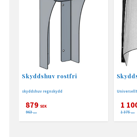
Skyddshuv rostfri
Skydds
skyddshuv regnskydd
Universellt
879
1 10
SEK
963
1 375
SEK
SEK