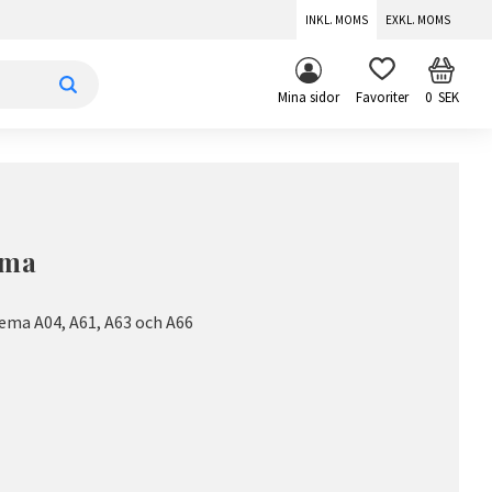
INKL. MOMS
EXKL. MOMS
KUNDV
FAVORITER
Mina sidor
0
SEK
ema
xema A04, A61, A63 och A66