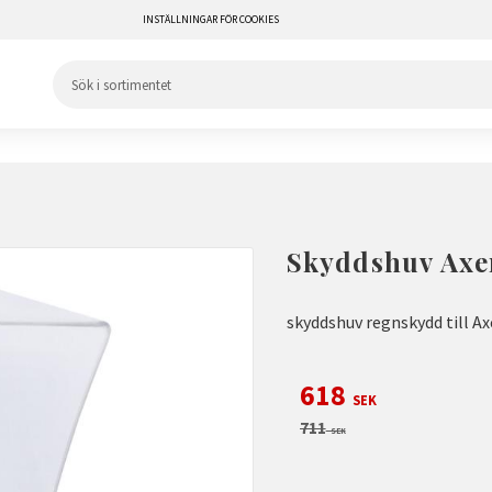
INSTÄLLNINGAR FÖR COOKIES
Skyddshuv Ax
skyddshuv regnskydd till A
Nedsatt pris:
618
SEK
Ordinarie pris:
711
SEK