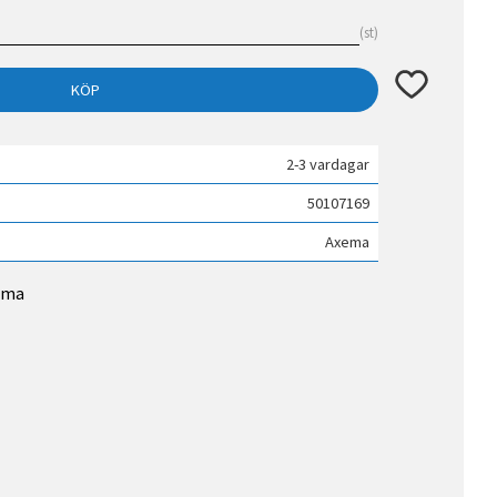
st
Lägg till i fav
KÖP
2-3 vardagar
50107169
Axema
xema