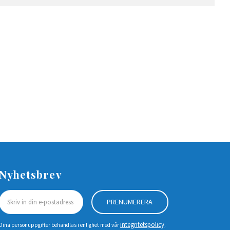
Nyhetsbrev
PRENUMERERA
integritetspolicy
Dina personuppgifter behandlas i enlighet med vår
.