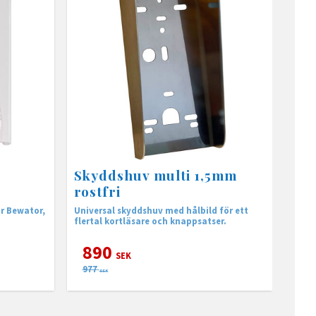
Skyddshuv multi 1,5mm
rostfri
r Bewator,
Universal skyddshuv med hålbild för ett
flertal kortläsare och knappsatser.
890
SEK
977
SEK