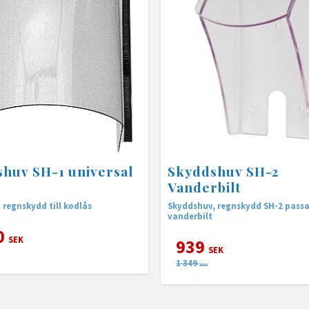
huv SH-1 universal
Skyddshuv SH-2
Vanderbilt
 regnskydd till kodlås
Skyddshuv, regnskydd SH-2 passa
vanderbilt
0
SEK
939
SEK
1 349
SEK