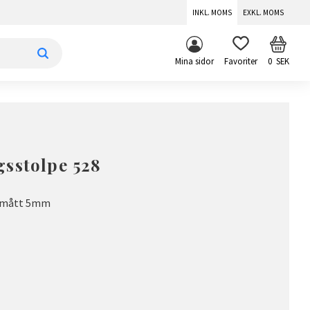
INKL. MOMS
EXKL. MOMS
KUNDV
FAVORITER
Mina sidor
0
SEK
sstolpe 528
ösmått 5mm