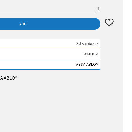
st
Lägg till i fav
KÖP
2-3 vardagar
8041014
ASSA ABLOY
SSA ABLOY