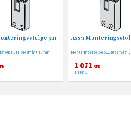
onteringsstolpe 511
Assa Monteringsstol
sstolpe 511 plösmått 15mm
Monteringsstolpe 511 plösmått
1 071
EK
SEK
1 368
SEK