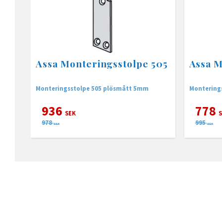
Assa Monteringsstolpe 505
Assa M
Monteringsstolpe 505 plösmått 5mm
Montering
936
778
SEK
S
978
995
SEK
SEK