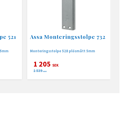
pe 521
Assa Monteringsstolpe 732
 15mm
Monteringsstolpe 528 plösmått 5mm
1 205
SEK
1 539
SEK