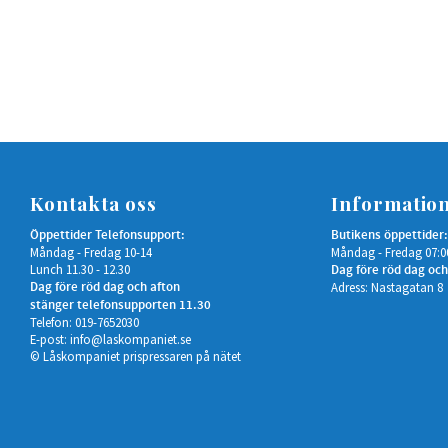
Kontakta oss
Informatio
Öppettider Telefonsupport:
Butikens öppettider:
Måndag - Fredag 10-14
Måndag - Fredag 07:0
Lunch 11.30 - 12.30
Dag före röd dag och
Dag före röd dag och afton
Adress: Nastagatan 8
stänger telefonsupporten 11.30
Telefon: 019-7652030
E-post:
info@laskompaniet.se
© Låskompaniet prispressaren på nätet