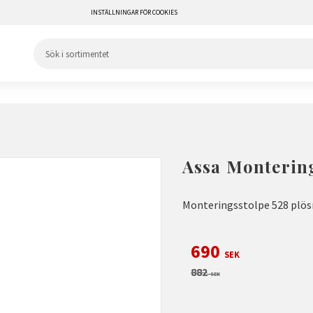
INSTÄLLNINGAR FÖR COOKIES
Assa Montering
Monteringsstolpe 528 pl
Nedsatt pris:
690
SEK
Ordinarie pris:
882
SEK