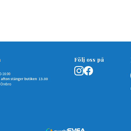
n
Följ oss på
0-16:00
 afton stänger butiken 13.00
 Örebro