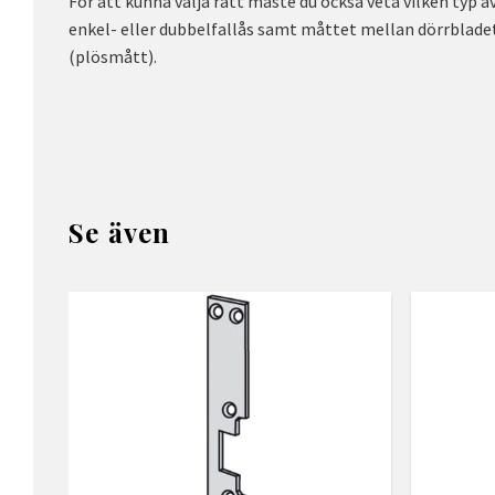
För att kunna välja rätt måste du också veta vilken typ 
enkel- eller dubbelfallås samt måttet mellan dörrbladets
(plösmått).
Se även