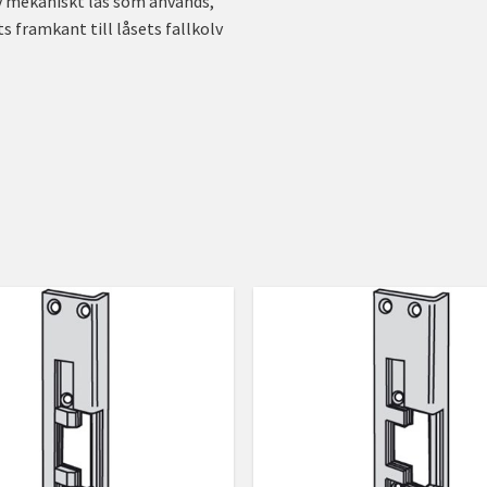
av mekaniskt lås som används,
 framkant till låsets fallkolv