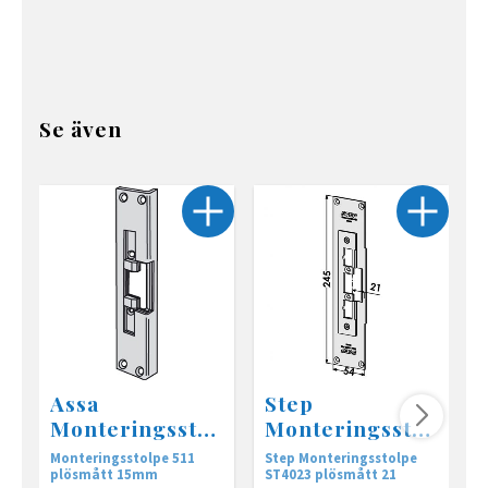
Se även
Assa
Step
Monteringsstol
Monteringsstol
pe 511
pe ST4023
Monteringsstolpe 511
Step Monteringsstolpe
V
plösmått 15mm
ST4023 plösmått 21
m