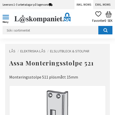
Leverans 1-3 arbetsdagar på lagervaror
INKL. MOMS
EXKL. MOMS
Meny
KUN
FAVORITER
0
SEK
LÅS
ELEKTRISKA LÅS
ELSLUTBLECK & STOLPAR
Assa Monteringsstolpe 521
Monteringsstolpe 511 plösmått 15mm