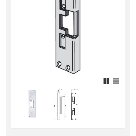
Rutnätsvy
Listvy