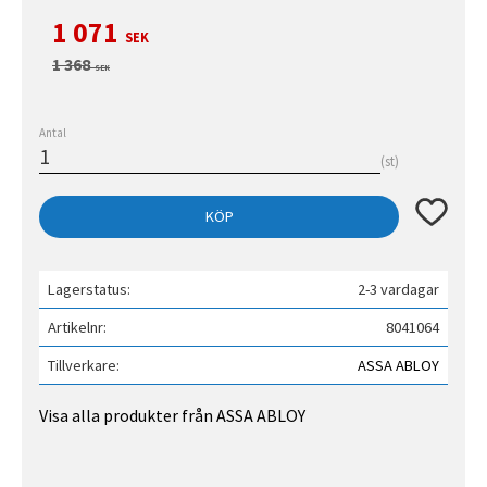
Nedsatt pris:
1 071
SEK
Ordinarie pris:
1 368
SEK
Antal
st
Lägg till 
KÖP
Lagerstatus
2-3 vardagar
Artikelnr
8041064
Tillverkare
ASSA ABLOY
Visa alla produkter från ASSA ABLOY