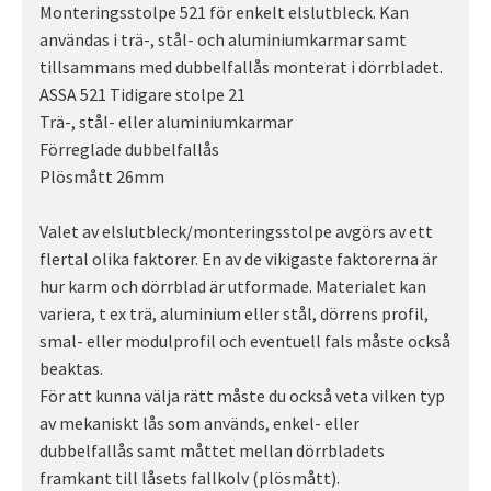
Monteringsstolpe 521 för enkelt elslutbleck. Kan
användas i trä-, stål- och aluminiumkarmar samt
tillsammans med dubbelfallås monterat i dörrbladet.
ASSA 521 Tidigare stolpe 21
Trä-, stål- eller aluminiumkarmar
Förreglade dubbelfallås
Plösmått 26mm
Valet av elslutbleck/monteringsstolpe avgörs av ett
flertal olika faktorer. En av de vikigaste faktorerna är
hur karm och dörrblad är utformade. Materialet kan
variera, t ex trä, aluminium eller stål, dörrens profil,
smal- eller modulprofil och eventuell fals måste också
beaktas.
För att kunna välja rätt måste du också veta vilken typ
av mekaniskt lås som används, enkel- eller
dubbelfallås samt måttet mellan dörrbladets
framkant till låsets fallkolv (plösmått).