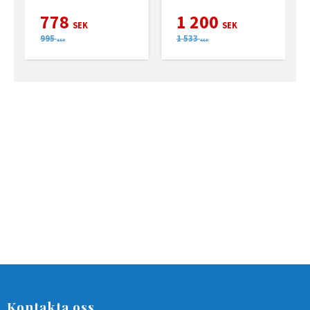
778
1 200
SEK
SEK
995
1 533
SEK
SEK
Kontakta oss