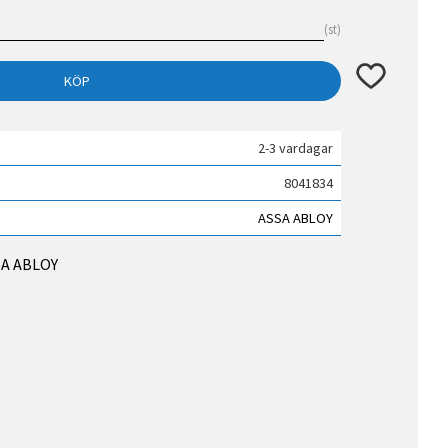
st
Lägg till i fav
KÖP
2-3 vardagar
8041834
ASSA ABLOY
SSA ABLOY