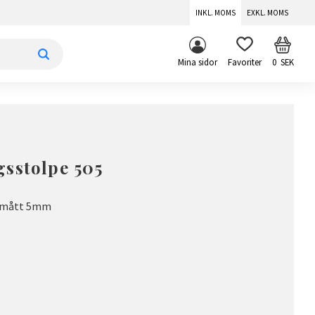
INKL. MOMS
EXKL. MOMS
KUNDV
FAVORITER
Mina sidor
0
SEK
sstolpe 505
ösmått 5mm