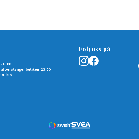
n
Följ oss på
0-16:00
 afton stänger butiken 13.00
 Örebro