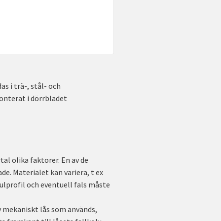
s i trä-, stål- och
nterat i dörrbladet
al olika faktorer. En av de
e. Materialet kan variera, t ex
dulprofil och eventuell fals måste
av mekaniskt lås som används,