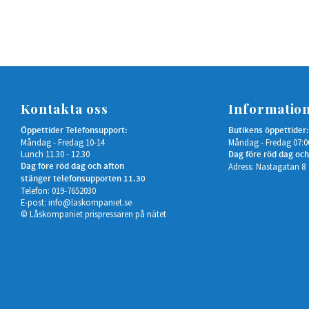
Kontakta oss
Informatio
Öppettider Telefonsupport:
Butikens öppettider:
Måndag - Fredag 10-14
Måndag - Fredag 07:0
Lunch 11.30 - 12.30
Dag före röd dag och
Dag före röd dag och afton
Adress: Nastagatan 8
stänger telefonsupporten 11.30
Telefon: 019-7652030
E-post:
info@laskompaniet.se
© Låskompaniet prispressaren på nätet