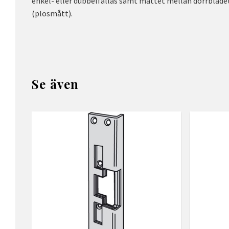
enkel- eller dubbelfallås samt måttet mellan dörrbladets
(plösmått).
Se även