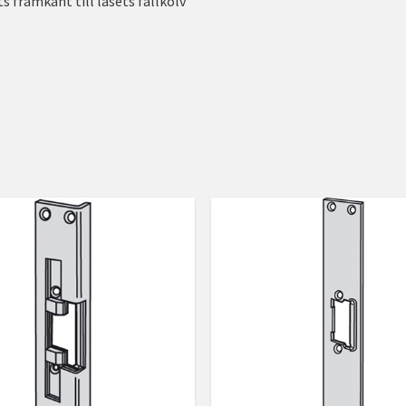
 framkant till låsets fallkolv