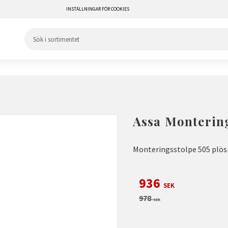
INSTÄLLNINGAR FÖR COOKIES
Assa Montering
Monteringsstolpe 505 pl
Nedsatt pris:
936
SEK
Ordinarie pris:
978
SEK