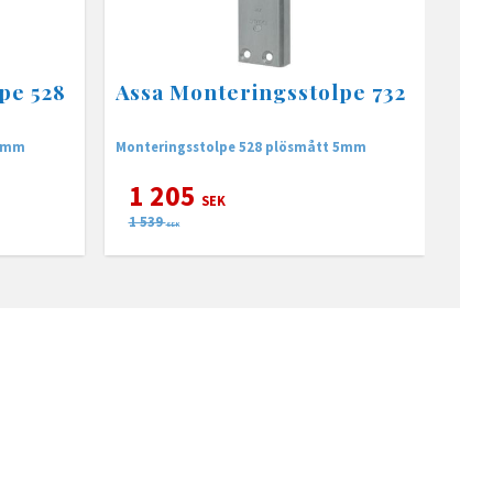
pe 528
Assa Monteringsstolpe 732
 5mm
Monteringsstolpe 528 plösmått 5mm
1 205
SEK
1 539
SEK