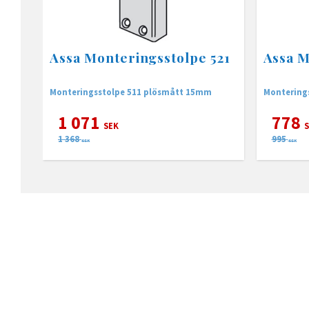
Assa Monteringsstolpe 521
Assa M
Monteringsstolpe 511 plösmått 15mm
Montering
1 071
778
SEK
S
1 368
995
SEK
SEK