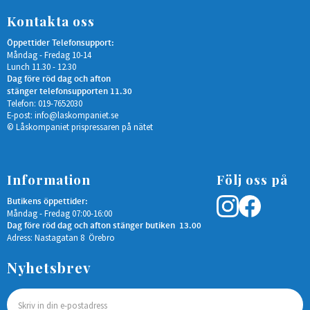
Vridfallen aktiveras
elektriskt via
Kontakta oss
passersystem, kodlås
eller liknande, och blir
Öppettider Telefonsupport:
låsta eller upplåsta
Måndag - Fredag 10-14
beroende på slutbleckets
Lunch 11.30 - 12.30
inställning. Förinställt är
att båda vridfallen är i
Dag före röd dag och afton
rättvänd funktion. </li>
stänger telefonsupporten 11.30
<li>Med kolvkontakt i
Telefon: 019-7652030
båda vridfallen.
E-post:
info@laskompaniet.se
Passersystemet känner
© Låskompaniet prispressaren på nätet
med hjälp av
kolvkontakten av om
dörren är stängd eller
öppen. </li></ul>
<h5>Certifikat</h5> <ul>
Information
Följ oss på
<li>Durability: Grade X
enligt SS-EN 14846. </li>
Butikens öppettider:
<li>Corrosion: Grade M
Måndag - Fredag 07:00-16:00
enligt SS-EN 14846. </li>
<li>Security: Grade 3
Dag före röd dag och afton stänger butiken 13.00
enligt SS-EN 14846. </li>
Adress: Nastagatan 8 Örebro
<li>Security electrical
manipulation: Grade 1
Nyhetsbrev
enligt SS-EN 14846. </li>
<li>Certifierad i
brandteknisk klass
E/EI120 enligt SS-EN
14846:2008. </li></ul>