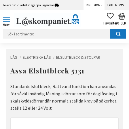
Leverans 1-3 arbetsdagar på lagervaror
INKL. MOMS
EXKL. MOMS
Meny
KUN
FAVORITER
0
SEK
LÅS
ELEKTRISKA LÅS
ELSLUTBLECK & STOLPAR
Assa Elslutbleck 5131
Standardelslutbleck, Rättvänd funktion kan användas
för såväl invändig låsning i dörrar som för daglåsning i
skalskyddsdörrar där normalt ställda krav på säkerhet
ställs.12 eller 24 Volt