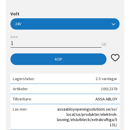
Volt
Antal
st
Lägg till 
KÖP
Lagerstatus
2-3 vardagar
Artikelnr
10012378
Tillverkare
ASSA ABLOY
Läs mer
assaabloyopeningsolutions.se/sv/
local/se/produkter/elektrisk-
lasning/elslutbleck/extrakraftiga/5
131/