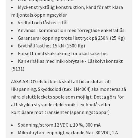
Mycket stryktålig konstruktion, känd för att klara
miljontals öppningscykler
Vridfall och låshus i stål
Används i kombination med förreglade enkelfallås
Garanterar öppning trots listtryck på 250N (25 Kg)
Brythållfasthet 15 kN (1500 Kg)
Försett med skaksäkring för ökad säkerhet
Kan erhållas med mikrobrytare - Låskolvskontakt
(5131)
ASSA ABLOY elslutbleck skall alltid anslutas till
likspänning. Skyddsdiod (t.ex. 1N4004) ska monteras så
nära elslutbleckets spole som möjligt. Detta görs för
att skydda styrande elektronik t.ex. kodlås eller
kortläsare mot transienter (spänningstoppar)
Spänning/ström 12 VDC ± 10 %, 300 mA
Mikrobrytare enpoligt växlande Max. 30 VDC, 1 A