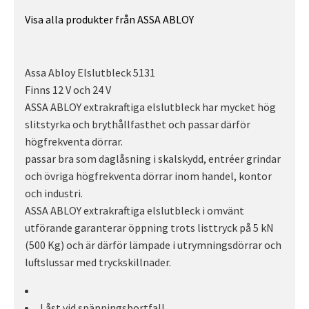
Visa alla produkter från ASSA ABLOY
Assa Abloy Elslutbleck 5131
Finns 12 V och 24 V
ASSA ABLOY extrakraftiga elslutbleck har mycket hög
slitstyrka och brythållfasthet och passar därför
högfrekventa dörrar.
passar bra som daglåsning i skalskydd, entréer grindar
och övriga högfrekventa dörrar inom handel, kontor
och industri.
ASSA ABLOY extrakraftiga elslutbleck i omvänt
utförande garanterar öppning trots listtryck på 5 kN
(500 Kg) och är därför lämpade i utrymningsdörrar och
luftslussar med tryckskillnader.
Låst vid spänningsbortfall