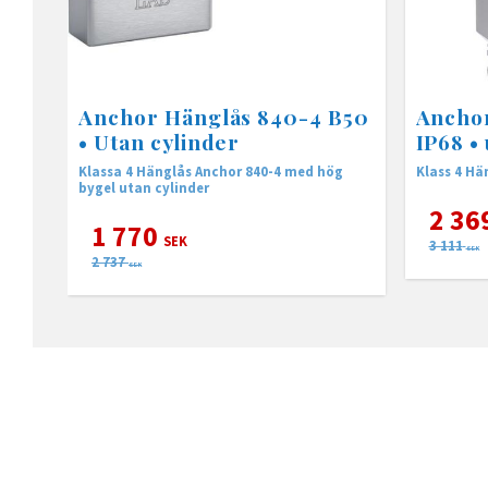
Anchor Hänglås 840-4 B50
Anchor
• Utan cylinder
IP68 •
Klassa 4 Hänglås Anchor 840-4 med hög
Klass 4 Hä
bygel utan cylinder
2 36
1 770
SEK
3 111
SEK
2 737
SEK