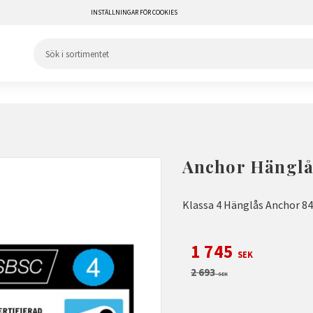
INSTÄLLNINGAR FÖR COOKIES
Anchor Hänglås
Klassa 4 Hänglås Anchor 84
Nedsatt pris:
1 745
SEK
Ordinarie pris:
2 693
SEK