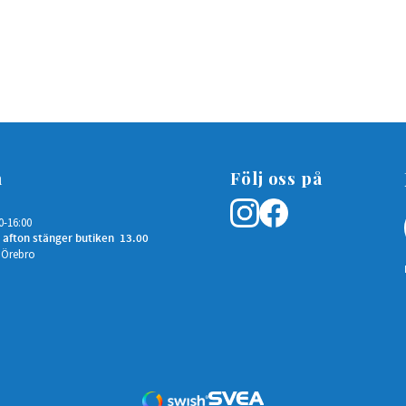
n
Följ oss på
0-16:00
 afton stänger butiken 13.00
 Örebro