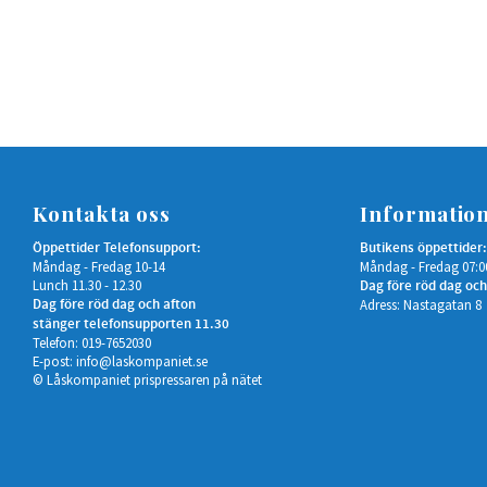
Kontakta oss
Informatio
Öppettider Telefonsupport:
Butikens öppettider:
Måndag - Fredag 10-14
Måndag - Fredag 07:0
Lunch 11.30 - 12.30
Dag före röd dag och
Dag före röd dag och afton
Adress: Nastagatan 8
stänger telefonsupporten 11.30
Telefon: 019-7652030
E-post:
info@laskompaniet.se
© Låskompaniet prispressaren på nätet