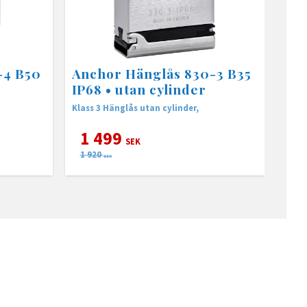
-4 B50
Anchor Hänglås 830-3 B35
IP68 • utan cylinder
Klass 3 Hänglås utan cylinder,
1 499
SEK
1 920
SEK