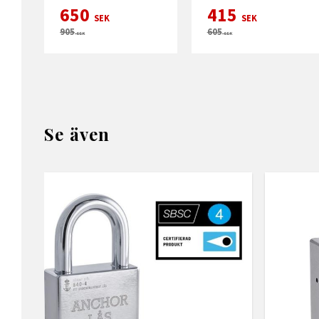
650
415
SEK
SEK
905
605
SEK
SEK
Se även