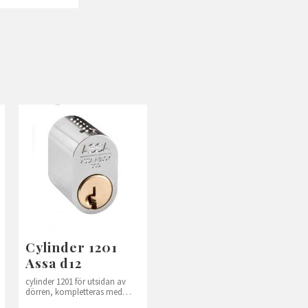
Cylinder 1201
Assa d12
cylinder 1201 för utsidan av
dörren, kompletteras med
vred 560 på insidan