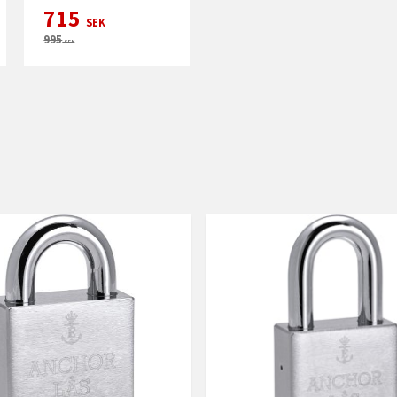
715
SEK
995
SEK