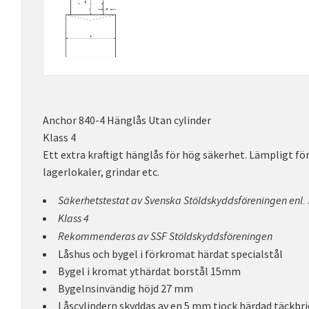
Anchor 840-4 Hänglås Utan cylinder
Klass 4
Ett extra kraftigt hänglås för hög säkerhet. Lämpligt för
lagerlokaler, grindar etc.
Säkerhetstestat av Svenska Stöldskyddsföreningen enl.
Klass 4
Rekommenderas av SSF Stöldskyddsföreningen
Låshus och bygel i förkromat härdat specialstål
Bygel i kromat ythärdat borstål 15mm
Bygelnsinvändig höjd 27 mm
Låscylindern skyddas av en 5 mm tjock härdad täckbri