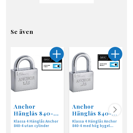
Se även
Anchor
Anchor
Hänglås 840-4
Hänglås 840-4
• Utan cylinder
B50 • Utan
Klassa 4 Hänglås Anchor
Klassa 4 Hänglås Anchor
K
cylinder
840-4 utan cylinder
840-4 med hög bygel
c
utan cylinder