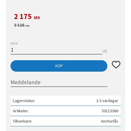
Nedsatt pris:
2 175
SEK
Ordinarie pris:
3 126
SEK
Antal
st
Lägg till 
KÖP
Lagerstatus
2-3 vardagar
Artikelnr
50113360
Tillverkare
Anchorlås