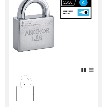
Rutnätsvy
Listvy