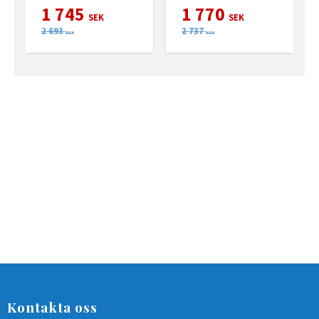
1 745
1 770
SEK
SEK
2 693
2 737
SEK
SEK
Kontakta oss