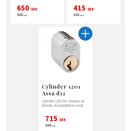
650
415
SEK
SEK
905
605
SEK
SEK
Cylinder 1201
Assa d12
cylinder 1201 för utsidan av
dörren, kompletteras med
vred 560 på insidan
715
SEK
995
SEK