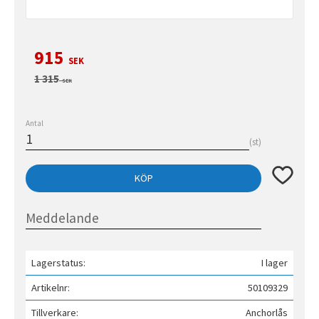
Nedsatt pris:
915
SEK
Ordinarie pris:
1 315
SEK
Antal
st
Lägg till 
KÖP
Lagerstatus
I lager
Artikelnr
50109329
Tillverkare
Anchorlås