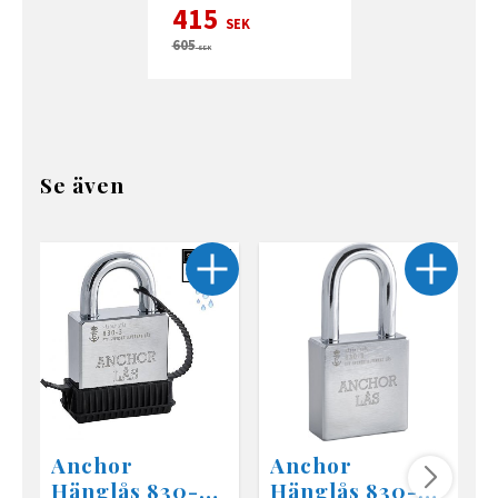
415
SEK
605
SEK
Se även
Anchor
Anchor
Hänglås 830-3
Hänglås 830-3