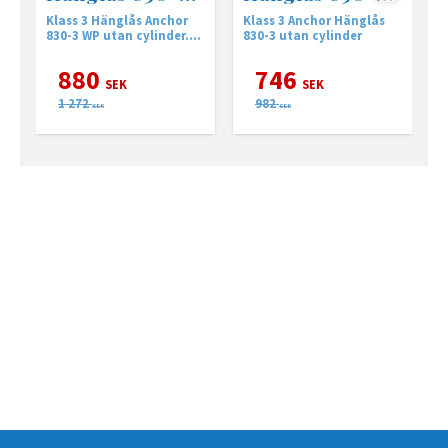
WP • utan
HB50 • utan
Klass 3 Hänglås Anchor
Klass 3 Anchor Hänglås
K
cylinder
cylinder
830-3 WP utan cylinder.
830-3 utan cylinder
c
väderskyddad
880
746
SEK
SEK
1 272
982
SEK
SEK