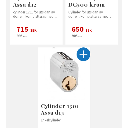
Assa d12
DC500 krom
cylinder 1201 för utsidan av
Cylinder för utsidan av
dörren, kompletteras med
dörren, kompletteras med
vred 560 på insidan
vred på insidan
715
650
SEK
SEK
995
905
SEK
SEK
Cylinder 1301
Assa d13
Enkelcylinder