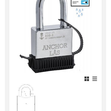
Rutnätsvy
Listvy