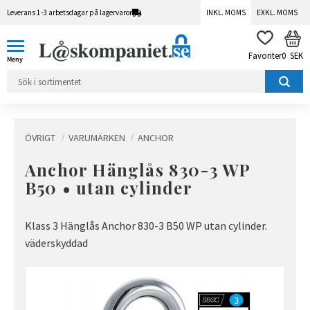
Leverans 1-3 arbetsdagar på lagervaror
INKL. MOMS
EXKL. MOMS
Meny
KUN
FAVORITER
0
SEK
ÖVRIGT
VARUMÄRKEN
ANCHOR
Anchor Hänglås 830-3 WP
B50 • utan cylinder
Klass 3 Hänglås Anchor 830-3 B50 WP utan cylinder.
väderskyddad