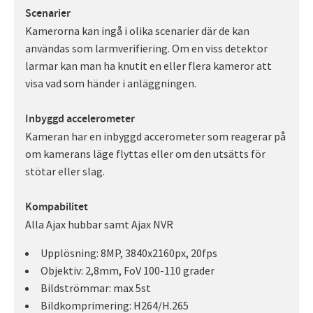
Scenarier
Kamerorna kan ingå i olika scenarier där de kan
användas som larmverifiering. Om en viss detektor
larmar kan man ha knutit en eller flera kameror att
visa vad som händer i anläggningen.
Inbyggd accelerometer
Kameran har en inbyggd accerometer som reagerar på
om kamerans läge flyttas eller om den utsätts för
stötar eller slag.
Kompabilitet
Alla Ajax hubbar samt Ajax NVR
Upplösning: 8MP, 3840x2160px, 20fps
Objektiv: 2,8mm, FoV 100-110 grader
Bildströmmar: max 5st
Bildkomprimering: H264/H.265