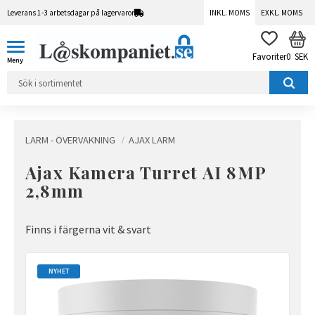
Leverans 1-3 arbetsdagar på lagervaror
INKL. MOMS
EXKL. MOMS
Meny
KUN
FAVORITER
0
SEK
LARM - ÖVERVAKNING
AJAX LARM
Ajax Kamera Turret AI 8MP
2,8mm
Finns i färgerna vit & svart
NYHET