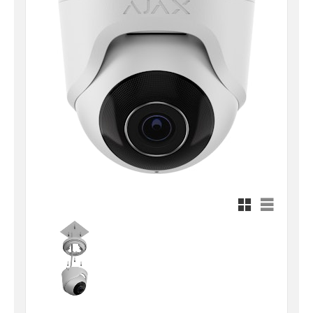
Rutnätsvy
Listvy