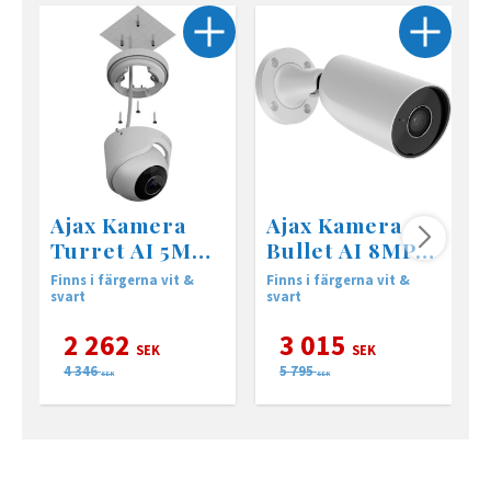
Ajax Kamera
Ajax Kamera
Turret AI 5MP
Bullet AI 8MP
2,8mm
4mm
Finns i färgerna vit &
Finns i färgerna vit &
F
svart
svart
s
2 262
3 015
SEK
SEK
4 346
5 795
SEK
SEK