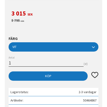
Nedsatt pris:
3 015
SEK
Ordinarie pris:
5 795
SEK
FÄRG
Antal
st
Lägg till 
KÖP
Lagerstatus
2-3 vardagar
Artikelnr
50464867