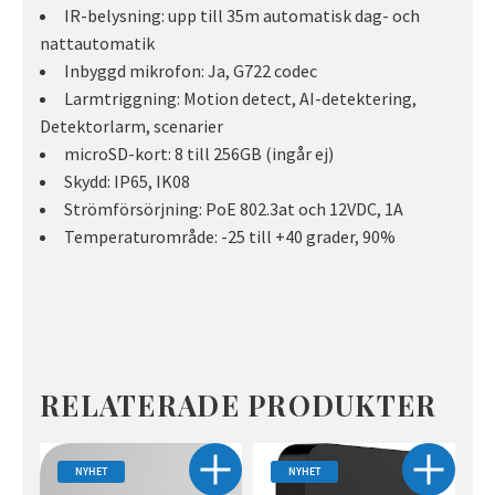
IR-belysning: upp till 35m automatisk dag- och
nattautomatik
Inbyggd mikrofon: Ja, G722 codec
Larmtriggning: Motion detect, AI-detektering,
Detektorlarm, scenarier
microSD-kort: 8 till 256GB (ingår ej)
Skydd: IP65, IK08
Strömförsörjning: PoE 802.3at och 12VDC, 1A
Temperaturområde: -25 till +40 grader, 90%
RELATERADE PRODUKTER
NYHET
NYHET