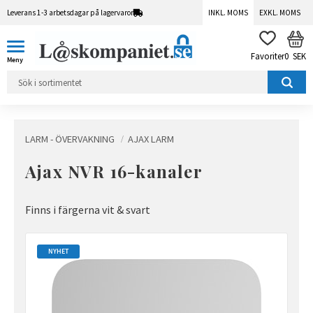
Leverans 1-3 arbetsdagar på lagervaror
INKL. MOMS
EXKL. MOMS
Meny
KUN
FAVORITER
0
SEK
LARM - ÖVERVAKNING
AJAX LARM
Ajax NVR 16-kanaler
Finns i färgerna vit & svart
NYHET