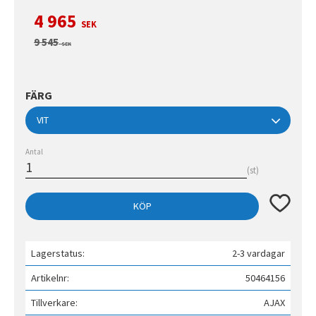
Nedsatt pris:
4 965
SEK
Ordinarie pris:
9 545
SEK
FÄRG
Antal
st
Lägg till 
KÖP
Lagerstatus
2-3 vardagar
Artikelnr
50464156
Tillverkare
AJAX