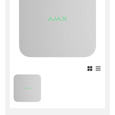
Rutnätsvy
Listvy