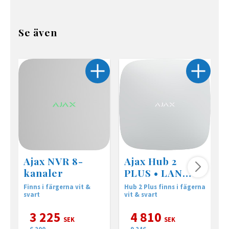
Se även
Ajax NVR 8-
Ajax Hub 2
kanaler
PLUS • LAN
WiFi
Finns i färgerna vit &
Hub 2 Plus finns i fägerna
A
svart
vit & svart
I
3 225
4 810
SEK
SEK