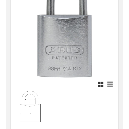
Rutnätsvy
Listvy