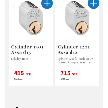
Cylinder 1301
Cylinder 1201
Assa d13
Assa d12
Enkelcylinder
cylinder 1201 för utsidan av
dörren, kompletteras med
vred 560 på insidan
415
715
SEK
SEK
605
995
SEK
SEK