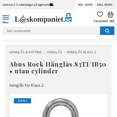
Leverans 1-3 arbetsdagar på lagervaror
INKL. MOMS
EXKL. MOMS
Meny
KUN
FAVORITER
0
SEK
HÄNGLÅS & KÄTTING
HÄNGLÅS
HÄNGLÅS KLASS 2
Abus Rock Hänglås 83TI/IB50
• utan cylinder
hänglås för Klass 2
KLASS 2