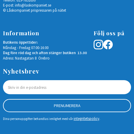
Telefon: 019-7652030
E-post:
info@laskompaniet.se
© Låskompaniet prispressaren på nätet
Information
Följ oss på
Butikens öppettider:
Måndag - Fredag 07:00-16:00
Dag före röd dag och afton stänger butiken 13.00
Adress: Nastagatan 8 Örebro
Nyhetsbrev
PRENUMERERA
integritetspolicy
Dina personuppgifter behandlas i enlighet med vår
.