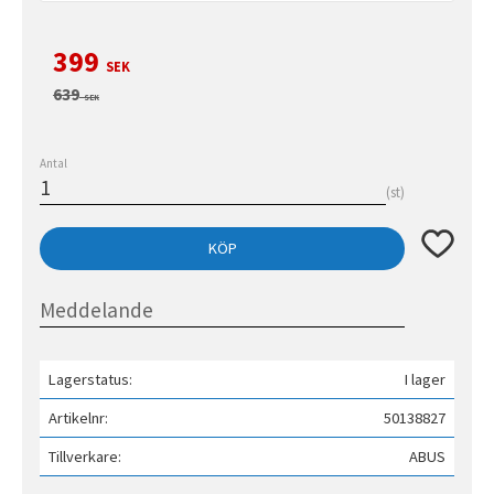
Nedsatt pris:
399
SEK
Ordinarie pris:
639
SEK
Antal
st
Lägg till 
KÖP
Lagerstatus
I lager
Artikelnr
50138827
Tillverkare
ABUS