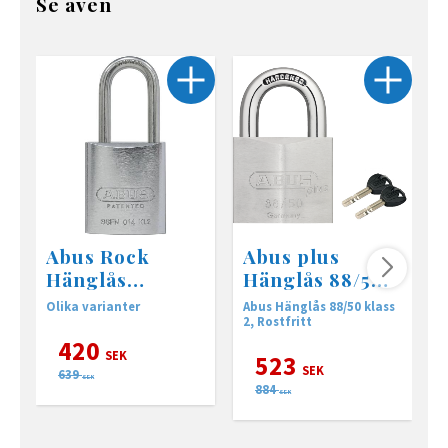
Se även
Abus Rock
Abus plus
Hänglås
Hänglås 88/50,
83TI/IB50 hög
Klass 2
Olika varianter
Abus Hänglås 88/50 klass
K
bygel • utan
2, Rostfritt
c
cylinder
420
SEK
523
SEK
639
SEK
884
SEK