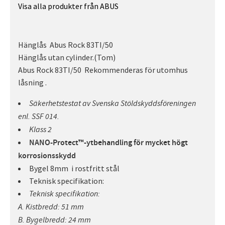
Visa alla produkter från ABUS
Hänglås Abus Rock 83TI/50
Hänglås utan cylinder.(Tom)
Abus Rock 83TI/50 Rekommenderas för utomhus
låsning .
Säkerhetstestat av Svenska Stöldskyddsföreningen
enl. SSF 014.
Klass 2
NANO-Protect™-ytbehandling för mycket högt
korrosionsskydd
Bygel 8mm i rostfritt stål
Teknisk specifikation:
Teknisk specifikation:
A. Kistbredd: 51 mm
B. Bygelbredd: 24 mm