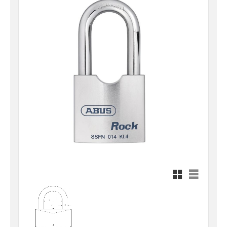
Rutnätsvy
Listvy