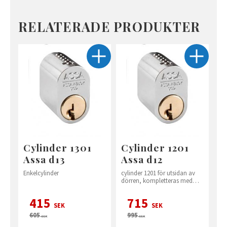
RELATERADE PRODUKTER
Cylinder 1301
Cylinder 1201
Assa d13
Assa d12
Enkelcylinder
cylinder 1201 för utsidan av
dörren, kompletteras med
vred 560 på insidan
415
715
SEK
SEK
605
995
SEK
SEK