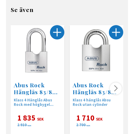
Se även
Abus Rock
Abus Rock
Hänglås 83/80
Hänglås 83/80 •
HB80 • Utan
utan cylinder
Klass 4 Hänglås Abus
Klass 4 hänglås Absu
A
cylinder
Rock med högbygel
Rock utan cylinder
5
80mm utan cylinder
1 835
1 710
SEK
SEK
2 910
2 700
SEK
SEK