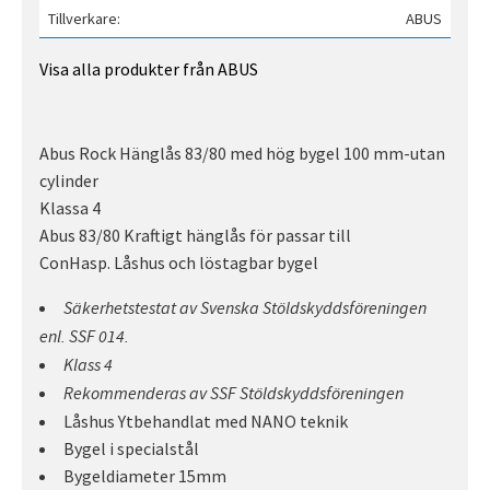
Tillverkare
ABUS
Visa alla produkter från ABUS
Abus Rock Hänglås 83/80 med hög bygel 100 mm-utan
cylinder
Klassa 4
Abus 83/80 Kraftigt hänglås för passar till
ConHasp. Låshus och löstagbar bygel
Säkerhetstestat av Svenska Stöldskyddsföreningen
enl. SSF 014.
Klass 4
Rekommenderas av SSF Stöldskyddsföreningen
Låshus Ytbehandlat med NANO teknik
Bygel i specialstål
Bygeldiameter 15mm