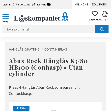
Leverans 1-3 arbetsdagar på lagervaror
INKL. MOMS
EXKL. MOMS
Meny
KUN
FAVORITER
0
SEK
HÄNGLÅS & KÄTTING
CONTAINERLÅS
Abus Rock Hänglås 83/80
HB100 (Conhasp) • Utan
cylinder
Klass 4 Hänglås Abus Rock som passar till
Conlockhasp.
KLASS 4