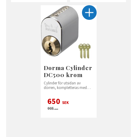
Dorma Cylinder
DC500 krom
Cylinder för utsidan av
dörren, kompletteras med
vred på insidan
650
SEK
905
SEK