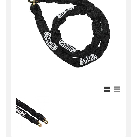
Rutnätsvy
Listvy