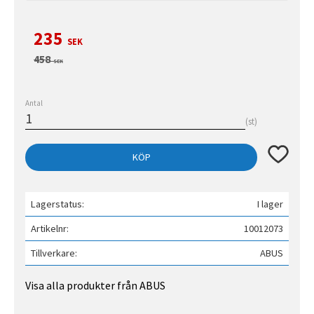
Nedsatt pris:
235
SEK
Ordinarie pris:
458
SEK
Antal
st
Lägg till 
KÖP
Lagerstatus
I lager
Artikelnr
10012073
Tillverkare
ABUS
Visa alla produkter från ABUS