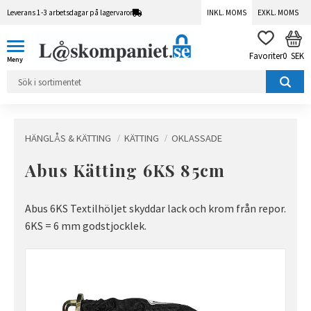
Leverans 1-3 arbetsdagar på lagervaror
INKL. MOMS
EXKL. MOMS
Meny
KUN
FAVORITER
0
SEK
HÄNGLÅS & KÄTTING
KÄTTING
OKLASSADE
Abus Kätting 6KS 85cm
Abus 6KS Textilhöljet skyddar lack och krom från repor.
6KS = 6 mm godstjocklek.