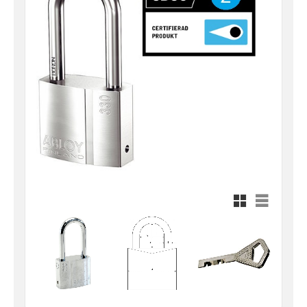
Rutnätsvy
Listvy