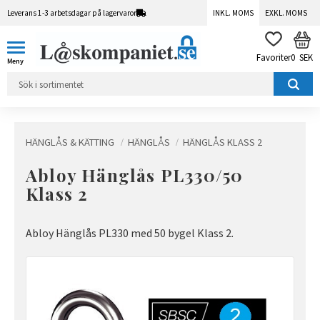
Leverans 1-3 arbetsdagar på lagervaror
INKL. MOMS
EXKL. MOMS
Meny
KUN
FAVORITER
0
SEK
HÄNGLÅS & KÄTTING
HÄNGLÅS
HÄNGLÅS KLASS 2
Abloy Hänglås PL330/50
Klass 2
Abloy Hänglås PL330 med 50 bygel Klass 2.