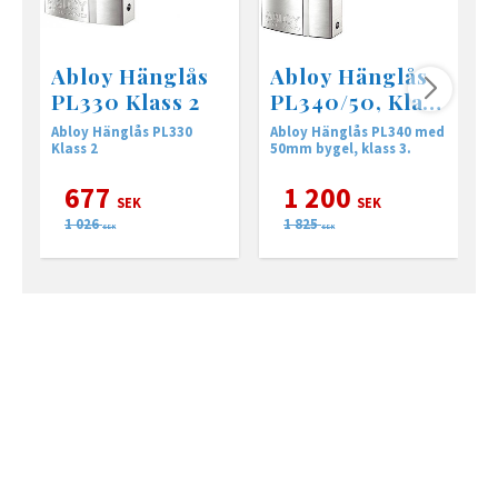
Abloy Hänglås
Abloy Hänglås
PL330 Klass 2
PL340/50, Klass
3
Abloy Hänglås PL330
Abloy Hänglås PL340 med
A
Klass 2
50mm bygel, klass 3.
3
677
1 200
SEK
SEK
1 026
1 825
SEK
SEK