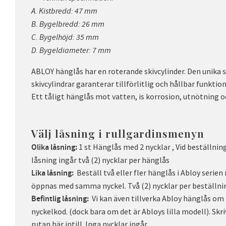
A. Kistbredd: 47 mm
B. Bygelbredd: 26 mm
C. Bygelhöjd: 35 mm
D. Bygeldiameter: 7 mm
ABLOY hänglås har en roterande skivcylinder. Den unika 
skivcylindrar garanterar tillförlitlig och hållbar funktion 
Ett tåligt hänglås mot vatten, is korrosion, utnötning o
Välj låsning i rullgardinsmenyn
1 st Hänglås med 2 nycklar , Vid beställnin
Olika låsning:
låsning ingår två (2) nycklar per hänglås
Beställ två eller fler hänglås i Abloy seri
Lika låsning:
öppnas med samma nyckel. Två (2) nycklar per beställni
Vi kan även tillverka Abloy hänglås om n
Befintlig låsning:
nyckelkod. (dock bara om det är Abloys lilla modell). Skriv
rutan här intill. Inga nycklar ingår.