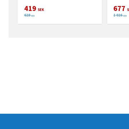
419
677
SEK
S
628
1 026
SEK
SEK