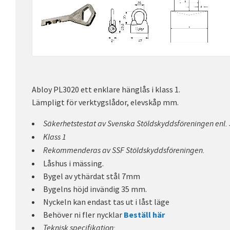
Abloy PL3020 ett enklare hänglås i klass 1.
Lämpligt för verktygslådor, elevskåp mm.
Säkerhetstestat av Svenska Stöldskyddsföreningen enl.
Klass 1
Rekommenderas av SSF Stöldskyddsföreningen.
Låshus i mässing.
Bygel av ythärdat stål 7mm
Bygelns höjd invändig 35 mm.
Nyckeln kan endast tas ut i låst läge
Behöver ni fler nycklar
Beställ här
Teknisk specifikation: