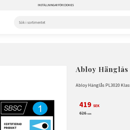
INSTÄLLNINGAR FÖR COOKIES
Abloy Hänglås 
Abloy Hänglås PL3020 Klas
Nedsatt pris:
419
SEK
Ordinarie pris:
626
SEK