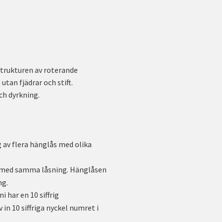
strukturen av roterande
utan fjädrar och stift.
ch dyrkning.
g av flera hänglås med olika
en med samma låsning. Hänglåsen
ng.
i har en 10 siffrig
 in 10 siffriga nyckel numret i