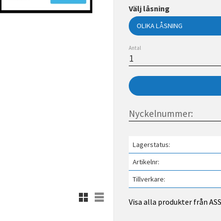
Välj låsning
Antal
Lagerstatus
Artikelnr
Tillverkare
Rutnätsvy
Listvy
Visa alla produkter från A