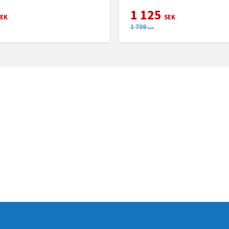
1 125
EK
SEK
1 708
SEK