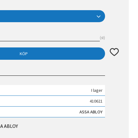
st
Lägg till i fav
KÖP
I lager
410621
ASSA ABLOY
SSA ABLOY