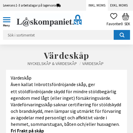
Leverans 1-3 arbetsdagar på lagervaror
INKL. MOMS
EXKL. MOMS
Meny
KUN
FAVORITER
0
SEK
Värdeskåp
NYCKELSKÅP & VÄRDESKÅP
VÄRDESKÅP
Värdeskåp
Även kallat
Inbrottsfördröjande skåp, ger
ett stöldfördröjande skydd för mindre stöldbegärlig
egendom med lågt (eller inget) försäkringsvärde.
Värdeförvaringsskåp saknar certifiering för stöldskydd
och brandskydd, men lämpar sig utmärkt för förvaring
av ägodelar med personligt och affektivt värde i
hemmet, sommarstugan, båten och/eller husvagnen.
Fri Frakt på skåp