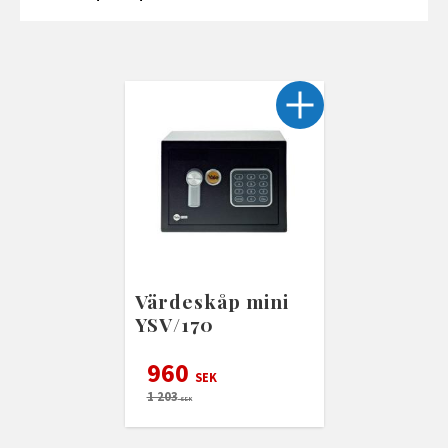
Värdeskåp mini
YSV/170
960
SEK
1 203
SEK