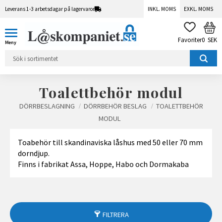
Leverans 1-3 arbetsdagar på lagervaror
INKL. MOMS
EXKL. MOMS
Meny
KUN
FAVORITER
0
SEK
Toalettbehör modul
DÖRRBESLAGNING
DÖRRBEHÖR BESLAG
TOALETTBEHÖR
MODUL
Toabehör till skandinaviska låshus med 50 eller 70 mm
dorndjup.
Finns i fabrikat Assa, Hoppe, Habo och Dormakaba
FILTRERA