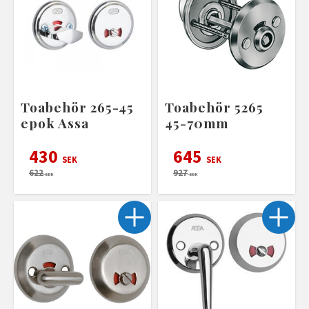
Toabehör 265-45
Toabehör 5265
epok Assa
45-70mm
430
645
SEK
SEK
622
927
SEK
SEK