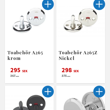
Toabehör A265
Toabehör A265Z
krom
Nickel
295
298
SEK
SEK
367
375
SEK
SEK