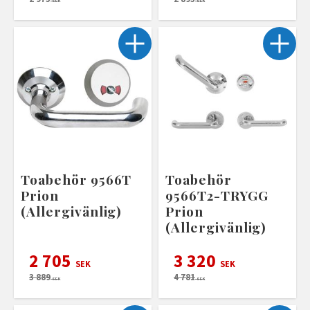
SEK
SEK
Toabehör 9566T
Toabehör
Prion
9566T2-TRYGG
(Allergivänlig)
Prion
(Allergivänlig)
2 705
3 320
SEK
SEK
3 889
4 781
SEK
SEK