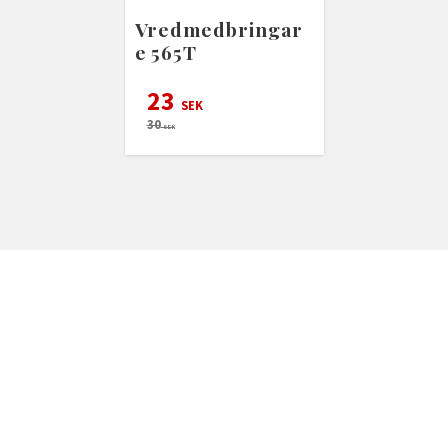
Vredmedbringar
e 565T
23
SEK
30
SEK