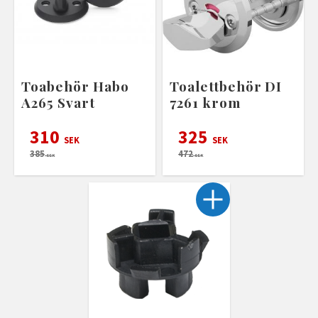
Toabehör Habo
Toalettbehör DI
A265 Svart
7261 krom
310
325
SEK
SEK
385
472
SEK
SEK