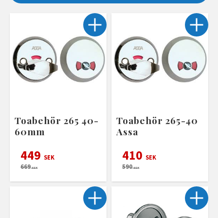
Toabehör 265 40-
Toabehör 265-40
60mm
Assa
449
410
SEK
SEK
669
590
SEK
SEK