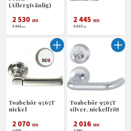
(Allergivänlig)
2 530
2 445
SEK
SEK
3 642
3 517
SEK
SEK
Toabehör 9565T
Toabehör 9565T
nickel
silver, nickelfritt
2 070
2 016
SEK
SEK
2 975
2 893