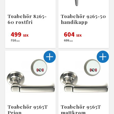
Toabehör 8265-
Toabehör 9265-50
60 rostfri
handikapp
499
604
SEK
SEK
720
686
SEK
SEK
Toabehör 9565T
Toabehör 9565T
Prion
mattkrom