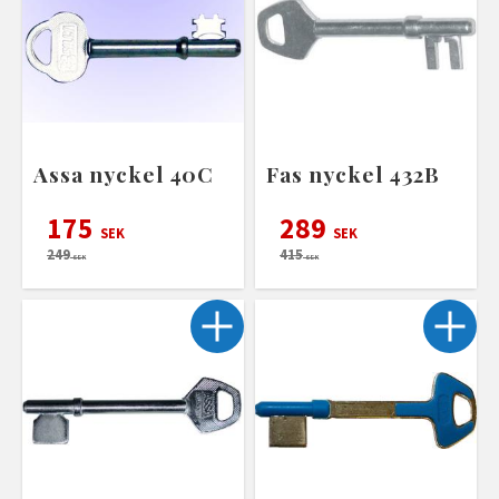
Assa nyckel 40C
Fas nyckel 432B
175
289
SEK
SEK
249
415
SEK
SEK