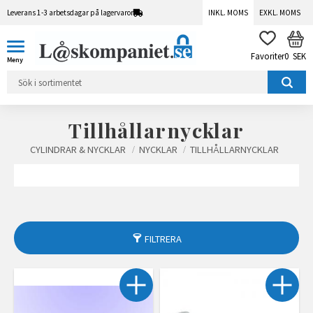
Leverans 1-3 arbetsdagar på lagervaror
INKL. MOMS
EXKL. MOMS
Meny
KUN
FAVORITER
0
SEK
Tillhållarnycklar
CYLINDRAR & NYCKLAR
NYCKLAR
TILLHÅLLARNYCKLAR
FILTRERA