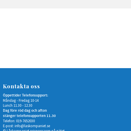
Kontakta oss
Öppettider Telefonsupport:
Måndag - Fredag 10-14
Lunch 11.30 - 12.30
Dag före röd dag och afton
stänger telefonsupporten 11.30
Telefon: 019-7652030
E-post:
info@laskompaniet.se
© Låskompaniet prispressaren på nätet