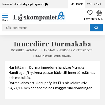
Leverans 1-3 arbetsdagar på lagervaror
INKL. MOMS
EXKL. MOMS
Meny
KUN
FAVORITER
0
SEK
Innerdörr Dormakaba
DÖRRBESLAGNING
HANDTAG INNERDÖRR & YTTERDÖRR
INNERDÖRR DORMAKABA
Här hittar ni Dorma innerdörrshandtag/-trycken.
Handtagen/tryckena passar både till innerdörrslåshus
och modullås.
Dormakabas artiklar uppfyller EUs nickeldirektiv
94/27/EG och är bedömd hos Byggvarubedömningen.