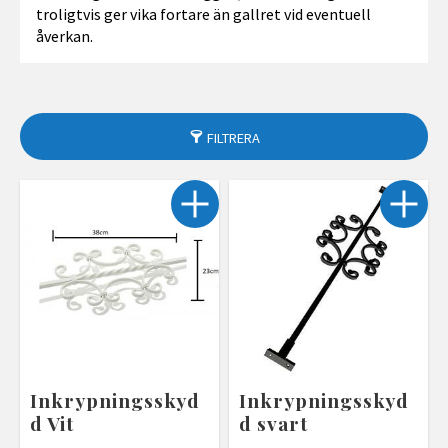
troligtvis ger vika fortare än gallret vid eventuell
åverkan.
FILTRERA
Inkrypningsskyd
Inkrypningsskyd
d Vit
d svart