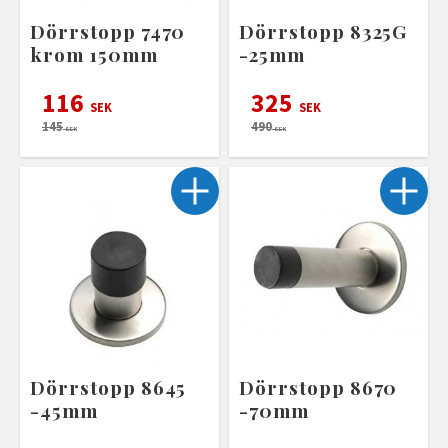
Dörrstopp 7470
Dörrstopp 8325G
krom 150mm
-25mm
116
325
SEK
SEK
145
490
SEK
SEK
Dörrstopp 8645
Dörrstopp 8670
-45mm
-70mm