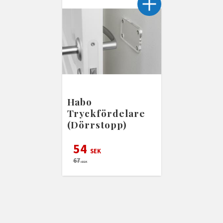
Habo
Tryckfördelare
(Dörrstopp)
54
SEK
67
SEK