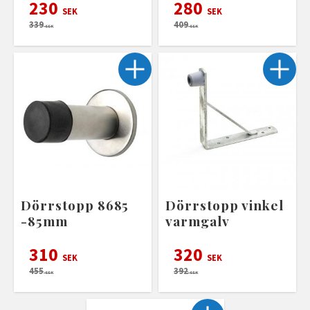
230
280
SEK
SEK
339
409
SEK
SEK
Dörrstopp 8685
Dörrstopp vinkel
-85mm
varmgalv
310
320
SEK
SEK
455
392
SEK
SEK