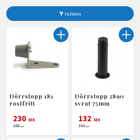
FILTRERA
Dörrstopp 181
Dörrstopp 2890
rostfritt
svrat 75mm
230
132
SEK
SEK
285
164
SEK
SEK