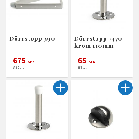
Dörrstopp 390
Dörrstopp 7470
krom 110mm
675
65
SEK
SEK
832
81
SEK
SEK