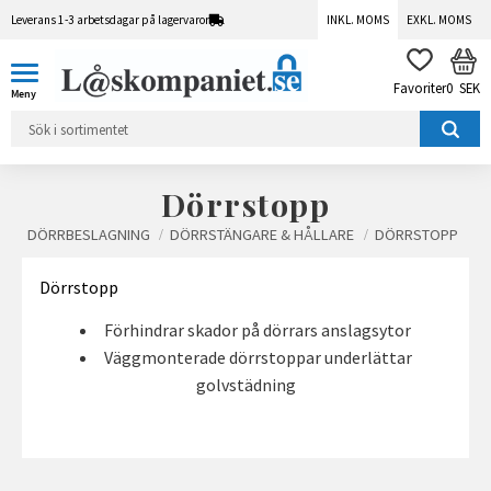
Leverans 1-3 arbetsdagar på lagervaror
INKL. MOMS
EXKL. MOMS
Meny
KUN
FAVORITER
0
SEK
Dörrstopp
DÖRRBESLAGNING
DÖRRSTÄNGARE & HÅLLARE
DÖRRSTOPP
Dörrstopp
Förhindrar skador på dörrars anslagsytor
Väggmonterade dörrstoppar underlättar
golvstädning