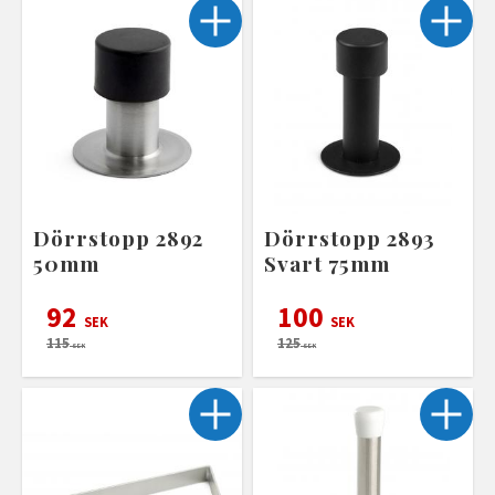
Dörrstopp 2892
Dörrstopp 2893
50mm
Svart 75mm
92
100
SEK
SEK
115
125
SEK
SEK