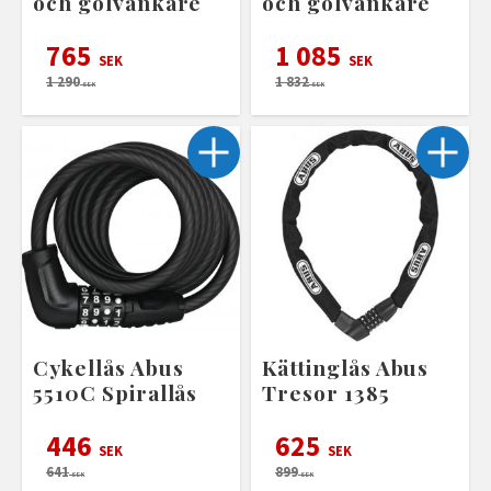
och golvankare
och golvankare
765
1 085
SEK
SEK
1 290
1 832
SEK
SEK
Cykellås Abus
Kättinglås Abus
5510C Spirallås
Tresor 1385
446
625
SEK
SEK
641
899
SEK
SEK