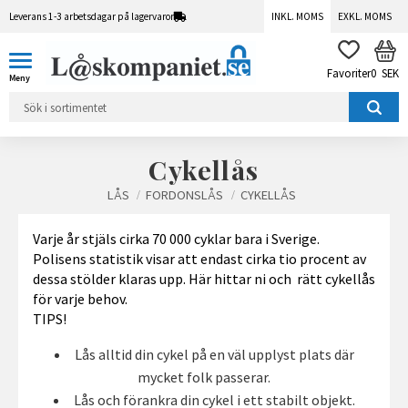
Leverans 1-3 arbetsdagar på lagervaror
INKL. MOMS
EXKL. MOMS
Meny
KUN
FAVORITER
0
SEK
Cykellås
LÅS
FORDONSLÅS
CYKELLÅS
Varje år stjäls cirka 70 000 cyklar bara i Sverige.
Polisens statistik visar att endast cirka tio procent av
dessa stölder klaras upp. Här hittar ni och rätt cykellås
för varje behov.
TIPS!
Lås alltid din cykel på en väl upplyst plats där
mycket folk passerar.
Lås och förankra din cykel i ett stabilt objekt.