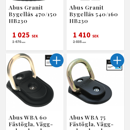
Abus Granit
Abus Granit
Bygellås 470/150
Bygellås 540/160
HB230
HB230
1 025
1 410
SEK
SEK
1 470
2 035
SEK
SEK
Abus WBA 60
Abus WBA 75
Fästögla, Vägg-
Fästögla, Vägg-