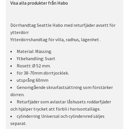
Visa alla produkter från Habo
Dörrhandtag Seattle Habo med returfjäder avsett för
ytterdörr
Ytterdörrshandtag för villa, radhus, lägenhet .
Material: Mässing.
Ytbehandling: Svart
Rosett: Ø 52 mm.
för 38-70mm dörrtjocklek.
utsprång 60mm
Genomgående skruvfastsättning som förstärker
dörren.
Returfjäder som avlastar låshusets roddarfjäder
och hjälper trycket att förbli i horisontalläge.
cylinderring Universal och cylindervred säljes
separat.