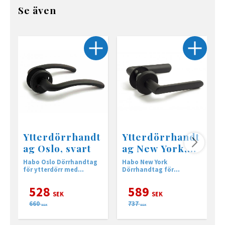
Se även
Ytterdörrhandt
Ytterdörrhandt
ag Oslo, svart
ag New York,
svart
Habo Oslo Dörrhandtag
Habo New York
H
för ytterdörr med
Dörrhandtag för
D
returfjäder
ytterdörr med returfjäder
y
528
589
SEK
SEK
660
737
SEK
SEK