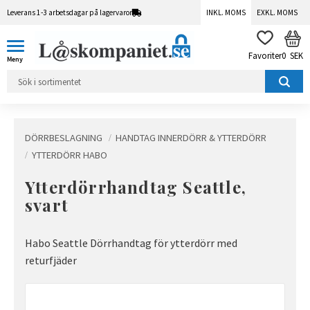
Leverans 1-3 arbetsdagar på lagervaror
INKL. MOMS
EXKL. MOMS
Meny
KUN
FAVORITER
0
SEK
DÖRRBESLAGNING
HANDTAG INNERDÖRR & YTTERDÖRR
YTTERDÖRR HABO
Ytterdörrhandtag Seattle,
svart
Habo Seattle Dörrhandtag för ytterdörr med
returfjäder