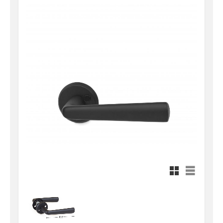
Rutnätsvy
Listvy