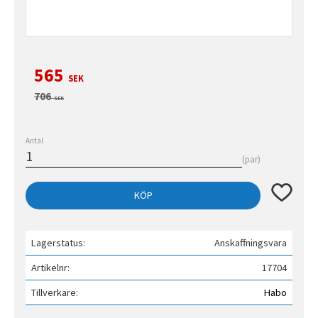
Nedsatt pris:
565
SEK
Ordinarie pris:
706
SEK
Antal
par
Lägg till 
KÖP
Lagerstatus
Anskaffningsvara
Artikelnr
17704
Tillverkare
Habo