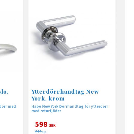
lo,
Ytterdörrhandtag New
York, krom
rdörr med
Habo New York Dörrhandtag för ytterdörr
med returfjäder
598
SEK
747
SEK