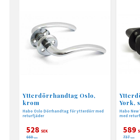
Ytterdörrhandtag Oslo,
Ytter
krom
York, 
Habo Oslo Dörrhandtag för ytterdörr med
Habo New York Dörrhandtag f
returfjäder
med returf
528
589
SEK
S
660
737
SEK
SEK