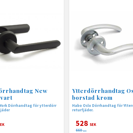
dörrhandtag New
Ytterdörrhandtag Os
svart
borstad krom
ör ytterdörr
Habo Oslo Dörrhandtag för Ytte
jäder
returfjäder.
528
EK
SEK
660
SEK