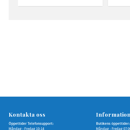
Kontakta oss
Informatio
Öppettider Telefonsupport:
Butikens öppettider:
Måndag - Fredag 10-14
Måndag - Fredag 07:0