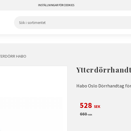
INSTÄLLNINGAR FÖR COOKIES
TERDÖRR HABO
Ytterdörrhandt
Habo Oslo Dörrhandtag för 
Nedsatt pris:
528
SEK
Ordinarie pris:
660
SEK