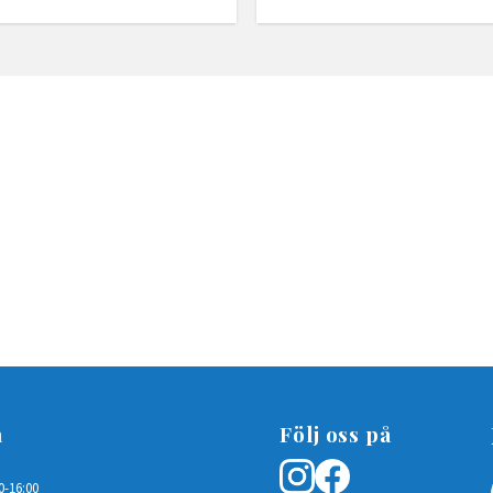
n
Följ oss på
0-16:00