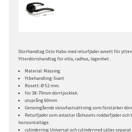
Dörrhandtag Oslo Habo med returfjäder avsett för ytter
Ytterdörrshandtag för villa, radhus, lägenhet .
Material: Mässing.
Ytbehandling: Svart
Rosett: Ø 52 mm.
för 38-70mm dörrtjocklek.
utsprång 60mm
Genomgående skruvfastsättning som förstärker dörr
Returfjäder som avlastar låshusets roddarfjäder och hj
horisontalläge.
cylinderring Universal och cylindervred säljes separat.