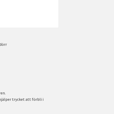
dörr
en.
älper trycket att förbli i