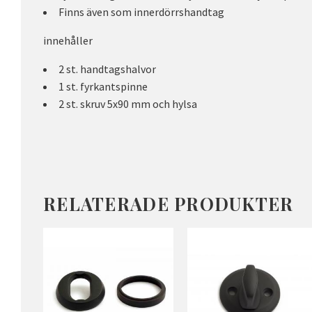
Finns även som innerdörrshandtag
innehåller
2 st. handtagshalvor
1 st. fyrkantspinne
2 st. skruv 5x90 mm och hylsa
RELATERADE PRODUKTER