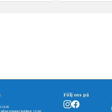
n
Följ oss på
0-16:00
 afton stänger butiken 13.00