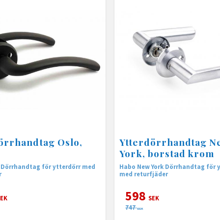
örrhandtag Oslo,
Ytterdörrhandtag N
York, borstad krom
 Dörrhandtag för ytterdörr med
Habo New York Dörrhandtag för ytterdörr
r
med returfjäder
598
EK
SEK
747
SEK