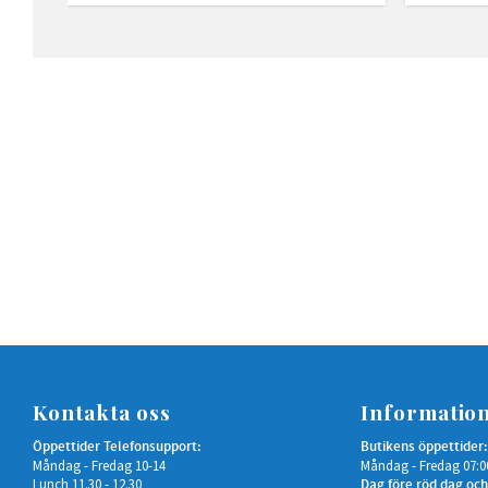
Kontakta oss
Informatio
Öppettider Telefonsupport:
Butikens öppettider:
Måndag - Fredag 10-14
Måndag - Fredag 07:0
Lunch 11.30 - 12.30
Dag före röd dag och