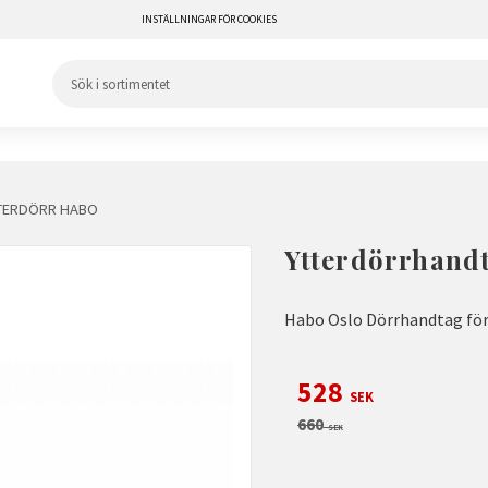
INSTÄLLNINGAR FÖR COOKIES
TERDÖRR HABO
Ytterdörrhand
Habo Oslo Dörrhandtag för 
Nedsatt pris:
528
SEK
Ordinarie pris:
660
SEK