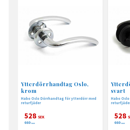
Ytterdörrhandtag Oslo,
Ytterd
krom
svart
Habo Oslo Dörrhandtag för ytterdörr med
Habo Oslo
returfjäder
returfjäde
528
528
SEK
S
660
660
SEK
SEK