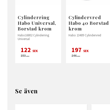
Cylinderring
Cylindervred
Habo Universal,
Habo 40 Borstad
Borstad krom
krom
Habo16802 Cylinderring
Habo 13489 Cylindervred
Universal
122
197
SEK
SEK
153
246
SEK
SEK
Se även