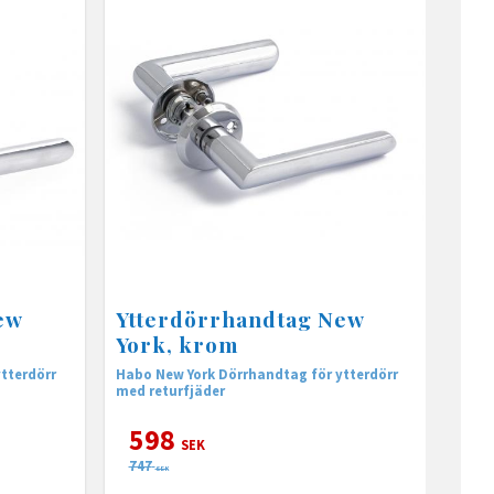
ew
Ytterdörrhandtag New
York, krom
Habo New York Dörrhandtag för ytterdörr
med returfjäder
598
SEK
747
SEK