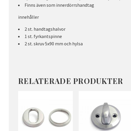
Finns även som innerdörrshandtag
innehåller
2 st. handtagshalvor
1 st. fyrkantspinne
2 st. skruv 5x90 mm och hylsa
RELATERADE PRODUKTER