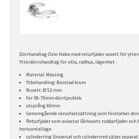
Dörrhandtag Oslo Habo med returfjäder avsett för ytter
Ytterdörrshandtag för villa, radhus, lägenhet .
Material: Mässing.
Ytbehandling: Borstad krom
Rosett: Ø 52 mm.
för 38-70mm dörrtjocklek.
utsprång 60mm
Genomgående skruvfastsättning som förstärker dörr
Returfjäder som avlastar låshusets roddarfjäder och hj
horisontalläge.
cylinderring Universal och cylindervred säljes separat.