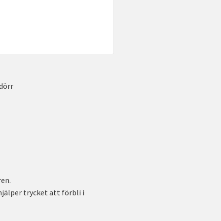
dörr
en.
älper trycket att förbli i