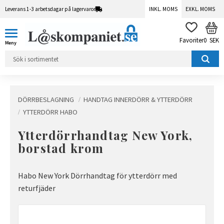
Leverans 1-3 arbetsdagar på lagervaror
INKL. MOMS
EXKL. MOMS
Meny
KUN
FAVORITER
0
SEK
DÖRRBESLAGNING
HANDTAG INNERDÖRR & YTTERDÖRR
YTTERDÖRR HABO
Ytterdörrhandtag New York,
borstad krom
Habo New York Dörrhandtag för ytterdörr med
returfjäder