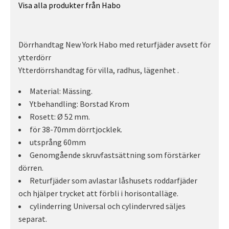
Visa alla produkter från Habo
Dörrhandtag New York Habo med returfjäder avsett för
ytterdörr
Ytterdörrshandtag för villa, radhus, lägenhet .
Material: Mässing.
Ytbehandling: Borstad Krom
Rosett: Ø 52 mm.
för 38-70mm dörrtjocklek.
utsprång 60mm
Genomgående skruvfastsättning som förstärker
dörren.
Returfjäder som avlastar låshusets roddarfjäder
och hjälper trycket att förbli i horisontalläge.
cylinderring Universal och cylindervred säljes
separat.