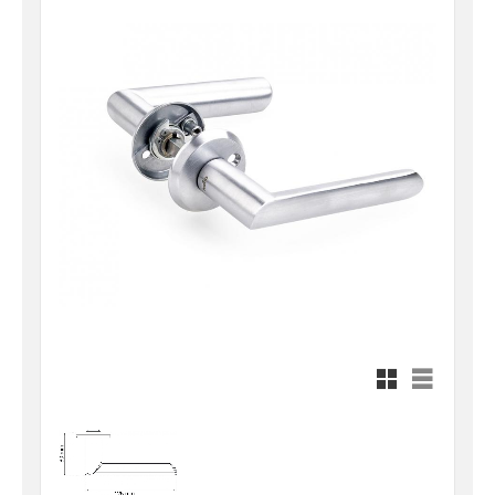
Rutnätsvy
Listvy