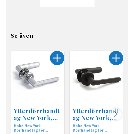
Se även
Ytterdörrhandt
Ytterdörrhandt
ag New York,
ag New York,
krom
svart
Habo New York
Habo New York
H
Dörrhandtag för
Dörrhandtag för
f