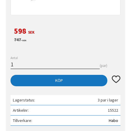
Nedsatt pris:
598
SEK
Ordinarie pris:
747
SEK
Antal
par
Lägg till 
KÖP
Lagerstatus
3 par i lager
Artikelnr
15522
Tillverkare
Habo