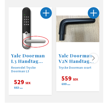
Yale Doorman
Yale Doorman
L3 Handtag
V2N Handtag
Borstad stål
Svart
Reservdel Trycke
Trycke Doorman svart
R
Doorman L3
559
SEK
529
SEK
699
SEK
663
SEK