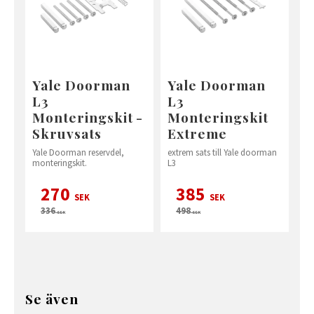
Yale Doorman
Yale Doorman
L3
L3
Monteringskit -
Monteringskit
Skruvsats
Extreme
Yale Doorman reservdel,
extrem sats till Yale doorman
monteringskit.
L3
270
385
SEK
SEK
336
498
SEK
SEK
Se även