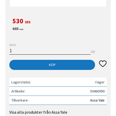
Nedsatt pris:
530
SEK
Ordinarie pris:
665
SEK
Antal
st
Lägg till 
KÖP
Lagerstatus
I lager
Artikelnr
50460990
Tillverkare
Assa Yale
Visa alla produkter från Assa Yale