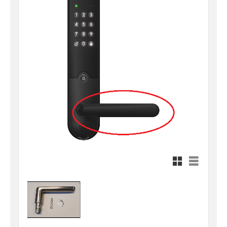
Rutnätsvy
Listvy