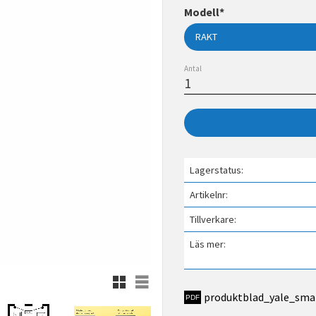
Modell*
Antal
Lagerstatus
Artikelnr
Tillverkare
Läs mer
Rutnätsvy
Listvy
produktblad_yale_sma