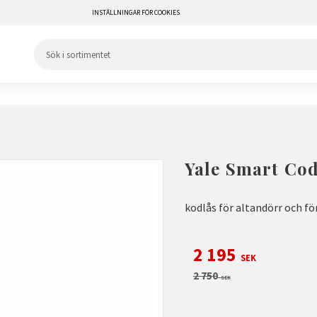
INSTÄLLNINGAR FÖR COOKIES
Yale Smart Co
kodlås för altandörr och fö
Nedsatt pris:
2 195
SEK
Ordinarie pris:
2 750
SEK