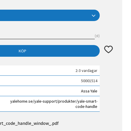
st
Lägg till i fav
KÖP
2-3 vardagar
50001514
Assa Yale
yalehome.se/yale-support/produkter/yale-smart-
code-handle
rt_code_handle_window_.pdf