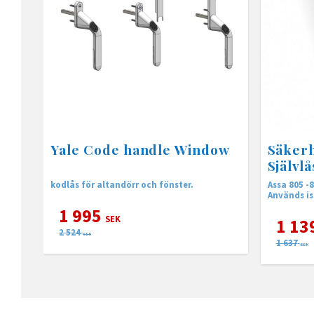
Yale Code handle Window
Säkerh
Självl
kodlås för altandörr och fönster.
Assa 805 
Används is
1 995
SEK
1 13
2 524
SEK
1 637
SEK