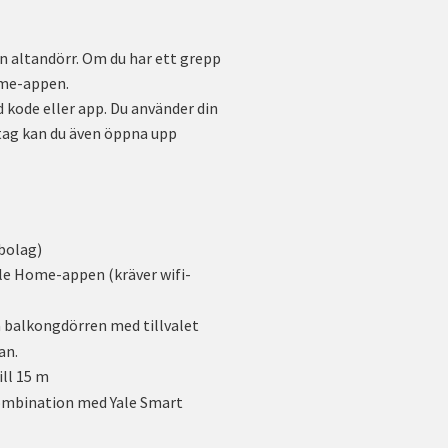
n altandörr. Om du har ett grepp
ome-appen.
kode eller app. Du använder din
tag kan du även öppna upp
bolag)
Yale Home-appen (kräver wifi-
a balkongdörren med tillvalet
an.
ill 15 m
 kombination med Yale Smart