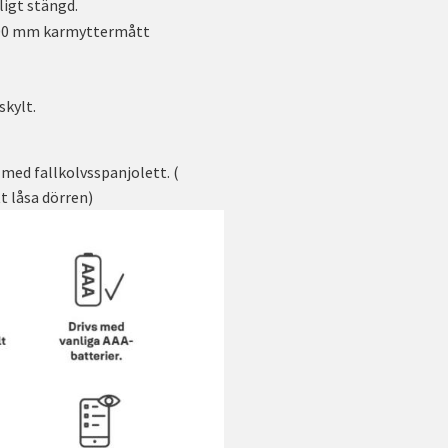
ligt stängd.
500 mm karmyttermått
skylt.
med fallkolvsspanjolett. (
t låsa dörren)