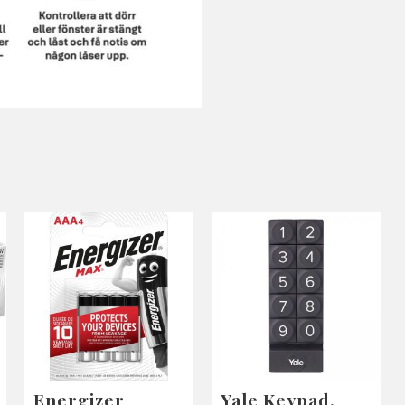
Energizer
Yale Keypad,