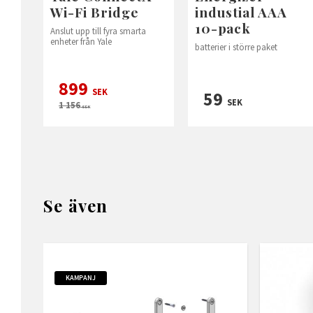
Wi-Fi Bridge
industial AAA
10-pack
Anslut upp till fyra smarta
enheter från Yale
batterier i större paket
899
SEK
59
SEK
1 156
SEK
Se även
KAMPANJ