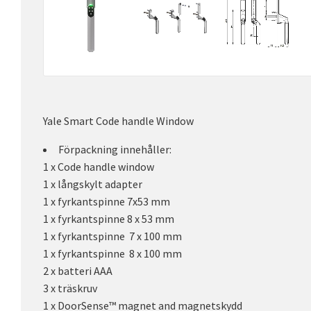
Yale Smart Code handle Window
Förpackning innehåller:
1 x Code handle window
1 x långskylt adapter
1 x fyrkantspinne 7x53 mm
1 x fyrkantspinne 8 x 53 mm
1 x fyrkantspinne 7 x 100 mm
1 x fyrkantspinne 8 x 100 mm
2 x batteri AAA
3 x träskruv
1 x DoorSense™ magnet and magnetskydd