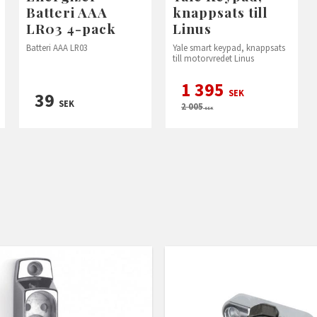
Batteri AAA
knappsats till
LR03 4-pack
Linus
Batteri AAA LR03
Yale smart keypad, knappsats
till motorvredet Linus
1 395
SEK
39
SEK
2 005
SEK