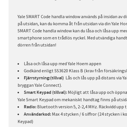
Yale SMART Code handla window används på insidan av di
på utsidan, kan du komma åt från utsidan via din Yale H
SMART Code handla window kan du låsa och låsa upp med 
smartphone som en trådlös nyckel. Med utvändiga hand
dörren från utsidan!
Låsa och låsa upp med Yale Hoem appen
Godkänd enligt SS3620 Klass B (krav från försäkrings
Lås och lås upp på distans via 
Fjärrstyrning:(tillval)
bryggan Yale Connect).
Möjligt att låsa upp och öppn
Smart Keypad (tillval):
Yale Smart Keypad om mekaniskt handtag finns på utsid
Bluetooth version 5, 2-2,4 MHz. Räckvidd upp t
Radio:
Max 4 stycken / 6 siffror (24 stycken i
Användarkod:
Keypad)