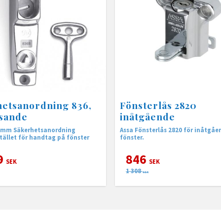
etsanordning 836,
Fönsterlås 2820
åsande
inåtgående
-8mm Säkerhetsanordning
Assa Fönsterlås 2820 för inåtgåe
tället för handtag på fönster
fönster.
9
846
SEK
SEK
1 308
SEK