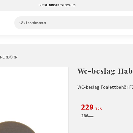
INSTÄLLNINGAR FÖR COOKIES
NNERDÖRR
Wc-beslag Hab
WC-beslag Toalettbehör F2
Nedsatt pris:
229
SEK
Ordinarie pris:
286
SEK