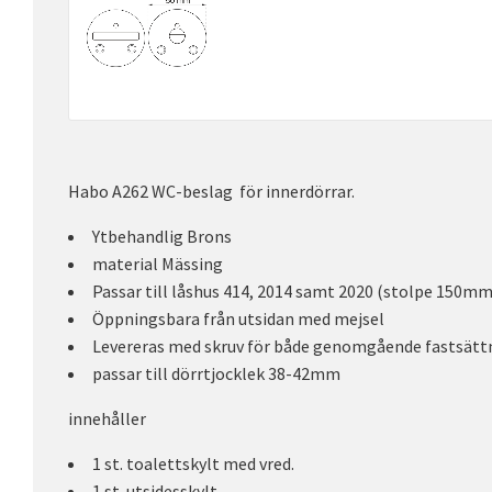
Habo A262 WC-beslag för innerdörrar.
Ytbehandlig Brons
material Mässing
Passar till låshus 414, 2014 samt 2020 (stolpe 150mm
Öppningsbara från utsidan med mejsel
Levereras med skruv för både genomgående fastsättn
passar till dörrtjocklek 38-42mm
innehåller
1 st. toalettskylt med vred.
1 st. utsidesskylt.