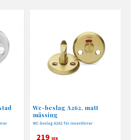
stad
Wc-beslag A262, matt
mässing
rrar
WC-beslag A262 för innerdörrar
219
SEK