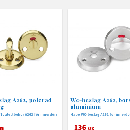
lag A262, polerad
Wc-beslag A262, bor
ng
aluminium
Toalettbehör A262 för innerdörr
Habo WC-beslag A262 för innerdö
136
EK
SEK