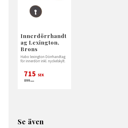
Innerdörrhandt
ag Lexington,
Brons
Habo lexington Dörrhandtag
för innerdörr inkl. nyckelskylt.
715
SEK
899
SEK
Se även