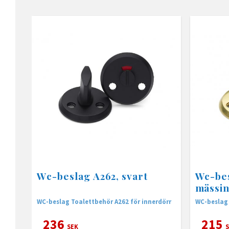
Wc-beslag A262, svart
Wc-bes
mässi
WC-beslag Toalettbehör A262 för innerdörr
WC-beslag 
236
215
SEK
S