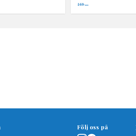
169
SEK
n
Följ oss på