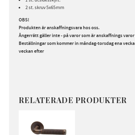
2 st. skruv 5x65mm
OBS!
Produkten är anskaffningsvara hos oss.
Ångerrätt gäller inte - på varor som är anskaffnings varo
Beställningar som kommer in måndag-torsdag ena veckan
veckan efte
r
RELATERADE PRODUKTER