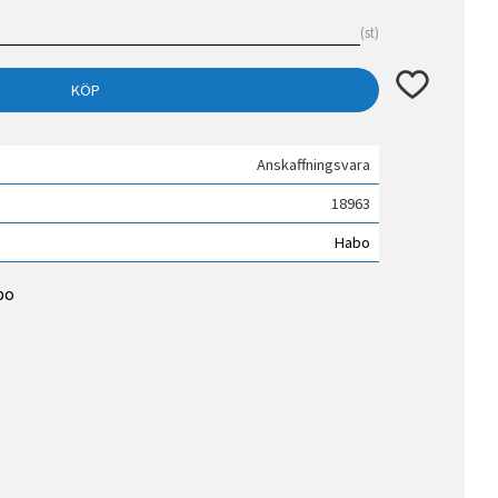
st
Lägg till i fav
KÖP
Anskaffningsvara
18963
Habo
bo