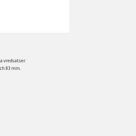
a vredsatser.
och 83 mm.