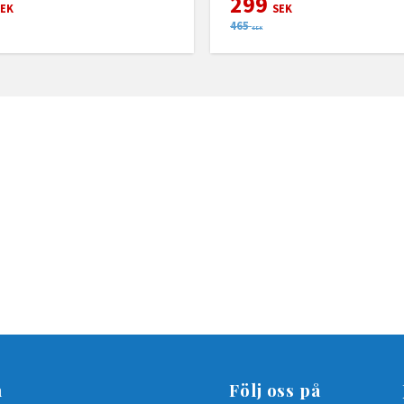
299
EK
SEK
465
SEK
n
Följ oss på