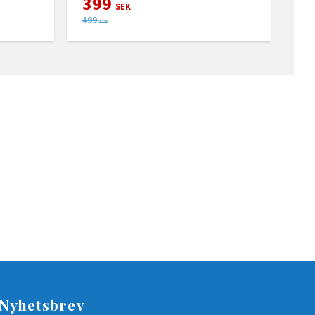
399
SEK
499
SEK
Nyhetsbrev