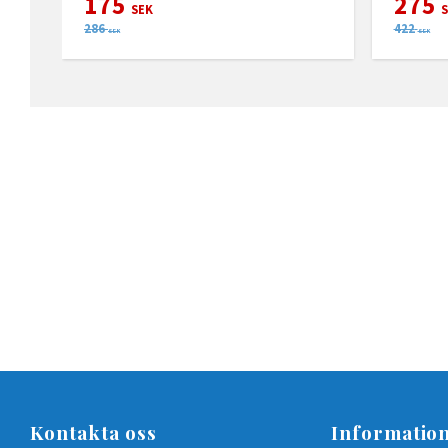
175
275
SEK
S
286
422
SEK
SEK
Kontakta oss
Informatio