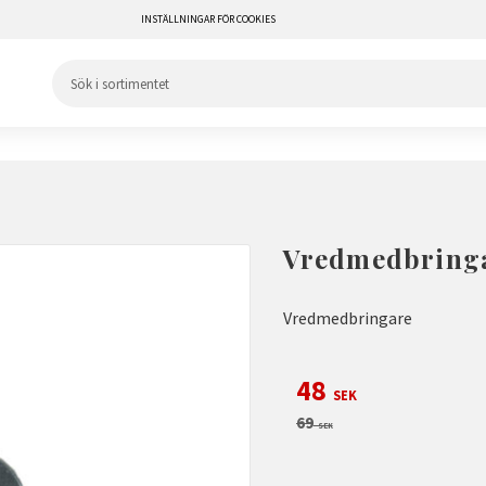
INSTÄLLNINGAR FÖR COOKIES
Vredmedbring
Vredmedbringare
Nedsatt pris:
48
SEK
Ordinarie pris:
69
SEK