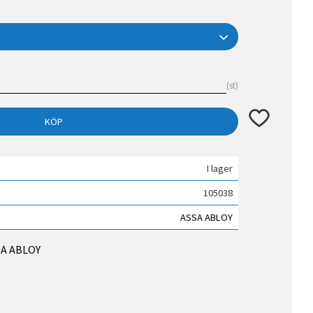
st
Lägg till i fav
KÖP
I lager
105038
ASSA ABLOY
SSA ABLOY