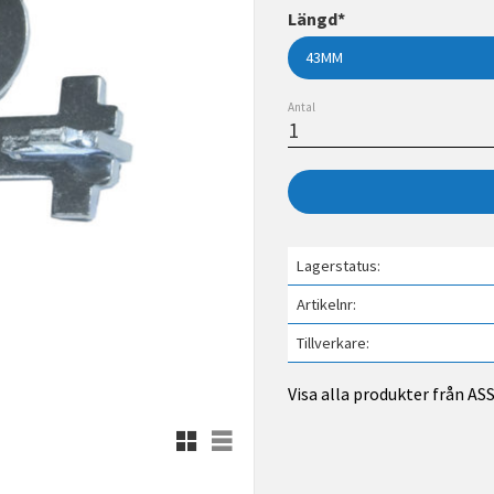
Längd*
Antal
Lagerstatus
Artikelnr
Tillverkare
Visa alla produkter från A
Rutnätsvy
Listvy