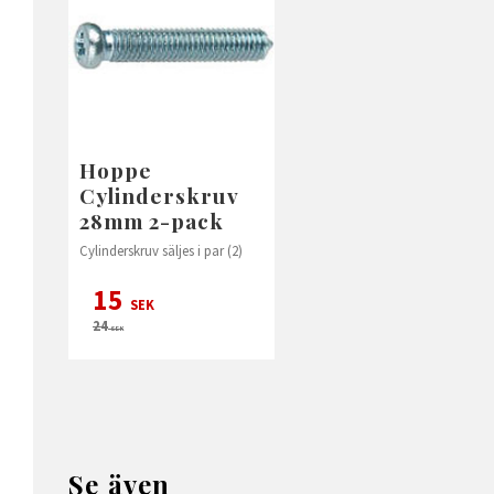
Hoppe
Cylinderskruv
28mm 2-pack
Cylinderskruv säljes i par (2)
15
SEK
24
SEK
Se även