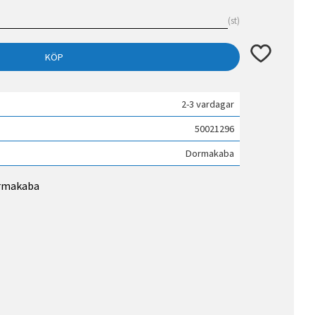
st
Lägg till i fav
KÖP
2-3 vardagar
50021296
Dormakaba
ormakaba