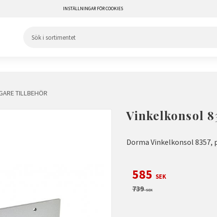
INSTÄLLNINGAR FÖR COOKIES
ARE TILLBEHÖR
Vinkelkonsol 8
Dorma Vinkelkonsol 8357, 
Nedsatt pris:
585
SEK
Ordinarie pris:
739
SEK