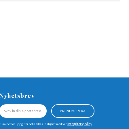
Nyhetsbrev
PRENUMERERA
integritetspolicy
Dina personuppgifter behandlas i enlighet med vår
.