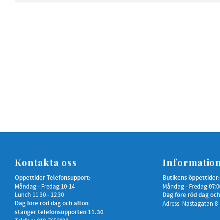
Kontakta oss
Informatio
Öppettider Telefonsupport:
Butikens öppettider:
Måndag - Fredag 10-14
Måndag - Fredag 07:0
Lunch 11.30 - 12.30
Dag före röd dag och
Dag före röd dag och afton
Adress: Nastagatan 8
stänger telefonsupporten 11.30