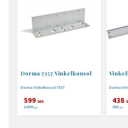
Dorma 7357 Vinkelkonsol
Vinkel
Dorma Vinkelkonsol 7357
Dorma Vin
599
438
SEK
S
1 079
787
SEK
SEK