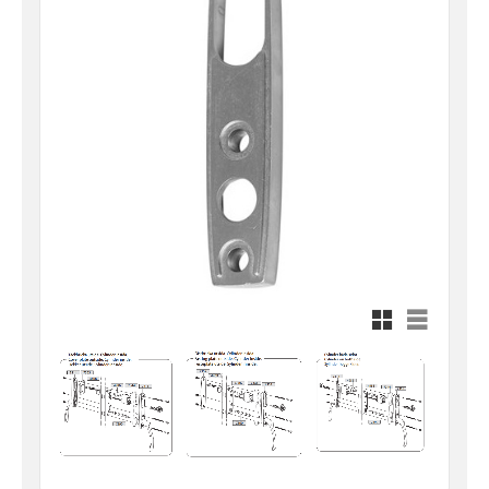
Rutnätsvy
Listvy