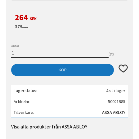
Nedsatt pris:
264
SEK
Ordinarie pris:
379
SEK
Antal
st
Lägg till 
KÖP
Lagerstatus
4 st i lager
Artikelnr
50021985
Tillverkare
ASSA ABLOY
Visa alla produkter från ASSA ABLOY