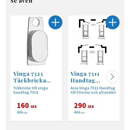
Se även
Vinga 7323
Vinga 7311
Täckbricka
Handtag
mattkrom
mattkrom
Tckbricka till vinga
Assa Vinga 7311 Handtag
A
handtag 7314
till Fönster och altandörr
a
160
290
SEK
SEK
231
411
SEK
SEK