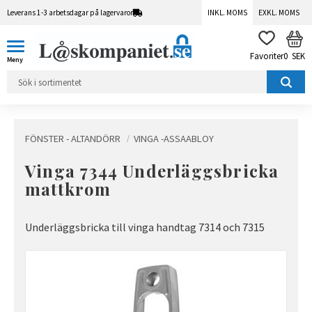
Leverans 1-3 arbetsdagar på lagervaror
INKL. MOMS
EXKL. MOMS
Meny
KUN
FAVORITER
0
SEK
FÖNSTER - ALTANDÖRR
VINGA -ASSAABLOY
Vinga 7344 Underläggsbricka
mattkrom
Underläggsbricka till vinga handtag 7314 och 7315