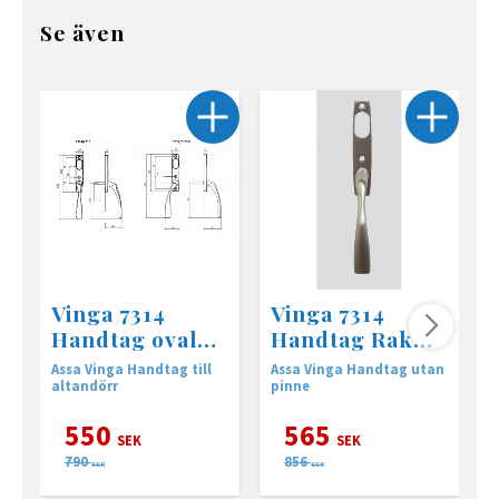
Se även
Vinga 7314
Vinga 7314
Handtag oval
Handtag Rak
mattkrom
(utan pinne)
Assa Vinga Handtag till
Assa Vinga Handtag utan
I
altandörr
pinne
550
565
SEK
SEK
790
856
SEK
SEK