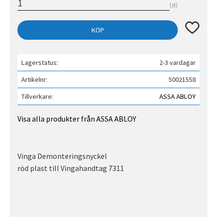
st
Lägg till 
KÖP
Lagerstatus
2-3 vardagar
Artikelnr
50021558
Tillverkare
ASSA ABLOY
Visa alla produkter från ASSA ABLOY
Vinga Demonteringsnyckel
röd plast till Vingahandtag 7311