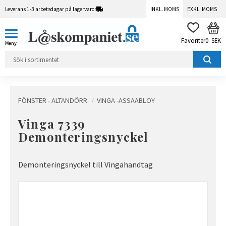
Leverans 1-3 arbetsdagar på lagervaror
INKL. MOMS
EXKL. MOMS
Meny
KUN
FAVORITER
0
SEK
FÖNSTER - ALTANDÖRR
VINGA -ASSAABLOY
Vinga 7339
Demonteringsnyckel
Demonteringsnyckel till Vingahandtag