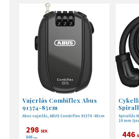
Vajerlås Combiflex Abus
Cykell
91374-85cm
Spiral
Abus vajerlås, ABUS Combiflex 91374 -85cm
Spirallås 
10 mm tjo
298
SEK
446
S
505
SEK