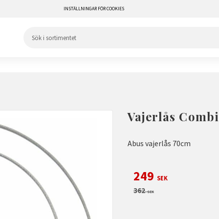
INSTÄLLNINGAR FÖR COOKIES
Vajerlås Comb
Abus vajerlås 70cm
Nedsatt pris:
249
SEK
Ordinarie pris:
362
SEK