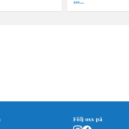
304
SEK
n
Följ oss på