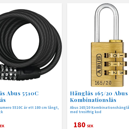
ås Abus 5510C
Hänglås 165/20 Abus
lås
Kombinationslås
Numero 5510C är ett 180 cm långt,
Abus 165/20 Kombinationshängl
ck
med tresiffrig kod
180
EK
SEK