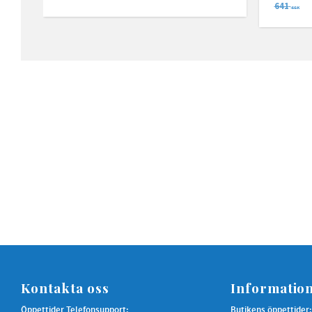
641
SEK
Kontakta oss
Informatio
Öppettider Telefonsupport:
Butikens öppettider: