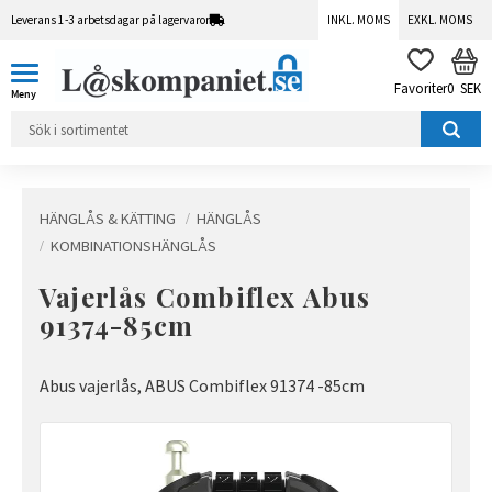
Leverans 1-3 arbetsdagar på lagervaror
INKL. MOMS
EXKL. MOMS
Meny
KUN
FAVORITER
0
SEK
HÄNGLÅS & KÄTTING
HÄNGLÅS
KOMBINATIONSHÄNGLÅS
Vajerlås Combiflex Abus
91374-85cm
Abus vajerlås, ABUS Combiflex 91374 -85cm