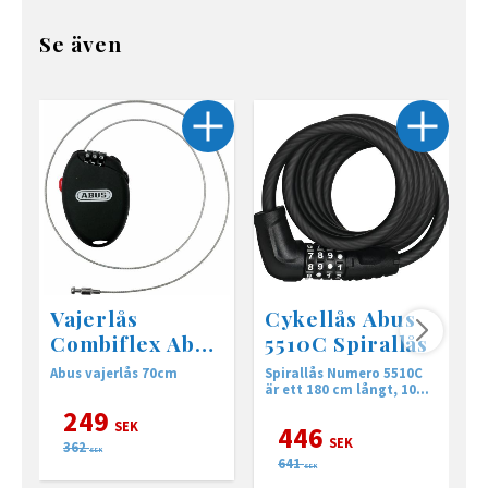
Se även
Vajerlås
Cykellås Abus
Combiflex Abus
5510C Spirallås
99401-70cm
Abus vajerlås 70cm
Spirallås Numero 5510C
A
är ett 180 cm långt, 10
k
mm tjock
g
249
SEK
446
SEK
362
SEK
641
SEK