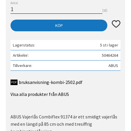
Antal
st
Lägg till 
KÖP
Lagerstatus
5 st i lager
Artikelnr
50464264
Tillverkare
ABUS
bruksanvisning-kombi-2502.pdf
Visa alla produkter från ABUS
ABUS Vajerlås Combiflex 91374 är ett smidigt vajerlås
med en längd på 85 cm och med tresiffrig