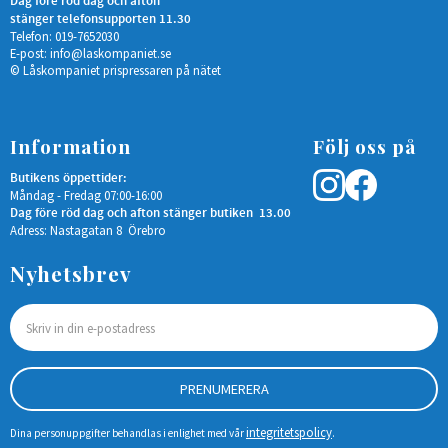
Dag före röd dag och afton
stänger telefonsupporten 11.30
Telefon: 019-7652030
E-post:
info@laskompaniet.se
© Låskompaniet prispressaren på nätet
Information
Följ oss på
Butikens öppettider:
Måndag - Fredag 07:00-16:00
Dag före röd dag och afton stänger butiken 13.00
Adress: Nastagatan 8 Örebro
Nyhetsbrev
PRENUMERERA
integritetspolicy
Dina personuppgifter behandlas i enlighet med vår
.