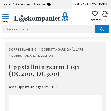
Leverans 1-3 arbetsdagar på lagervaror
INKL. MOMS
EXKL. MOMS
Meny
KUN
FAVORITER
0
SEK
DÖRRBESLAGNING
DÖRRSTÄNGARE & HÅLLARE
DÖRRSTÄNGARE TILLBEHÖR
Uppställningsarm L191
(DC200, DC300)
Assa Uppställningsarm L191