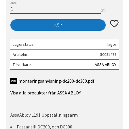
Antal
st
Lägg till 
KÖP
Lagerstatus
I lager
Artikelnr
50091477
Tillverkare
ASSA ABLOY
monteringsanvisning-dc200-dc300.pdf
Visa alla produkter från ASSA ABLOY
AssaAbloy L191 Uppställningsarm
Passar till DC200, och DC300