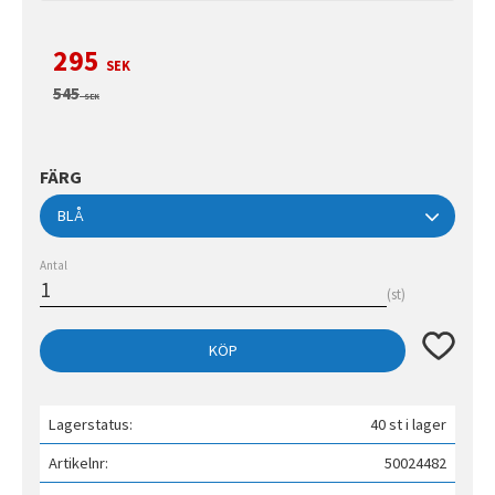
Nedsatt pris:
295
SEK
Ordinarie pris:
545
SEK
FÄRG
Antal
st
Lägg till 
KÖP
Lagerstatus
40 st i lager
Artikelnr
50024482