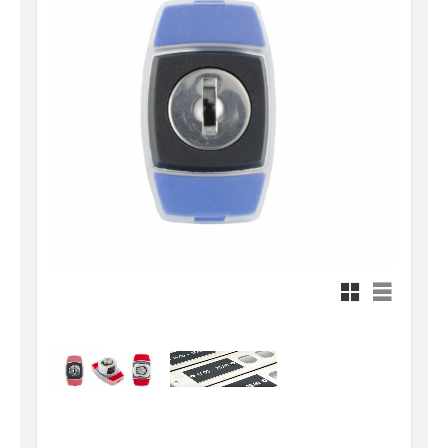
Rutnätsvy
Listvy