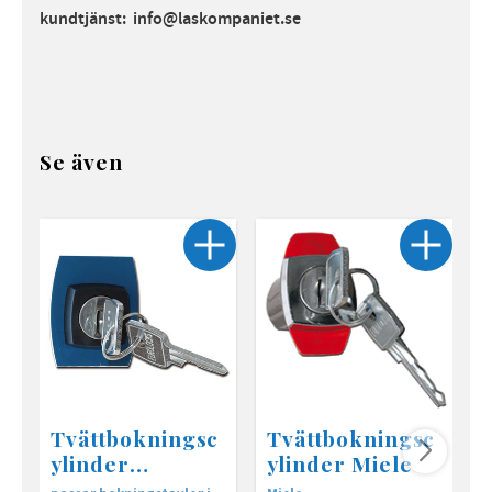
kundtjänst: info@laskompaniet.se
Se även
Tvättbokningsc
Tvättbokningsc
ylinder
ylinder Miele
Wascator