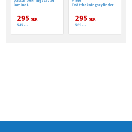
passar bokningstavlor i
Miele
C
laminat.
Tvättbokningscylinder
o
t
295
295
SEK
SEK
545
569
SEK
SEK