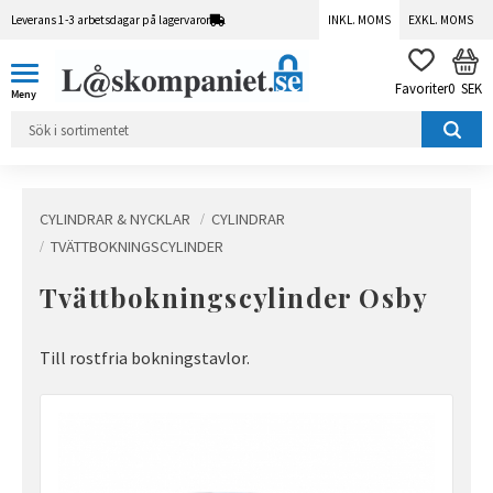
Leverans 1-3 arbetsdagar på lagervaror
INKL. MOMS
EXKL. MOMS
Meny
KUN
FAVORITER
0
SEK
CYLINDRAR & NYCKLAR
CYLINDRAR
TVÄTTBOKNINGSCYLINDER
Tvättbokningscylinder Osby
Till rostfria bokningstavlor.