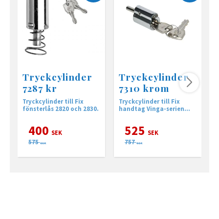
Tryckcylinder
Tryckcylinder
7287 kr
7310 krom
Tryckcylinder till Fix
Tryckcylinder till Fix
C
fönsterlås 2820 och 2830.
handtag Vinga-serien
h
samt Fix handtagsserie
3
7859 och 7899.
3
400
525
SEK
SEK
575
757
SEK
SEK