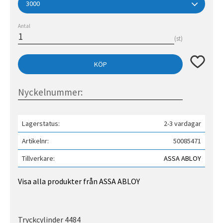
Antal
st
Lägg till 
KÖP
Lagerstatus
2-3 vardagar
Artikelnr
50085471
Tillverkare
ASSA ABLOY
Visa alla produkter från ASSA ABLOY
Tryckcylinder 4484