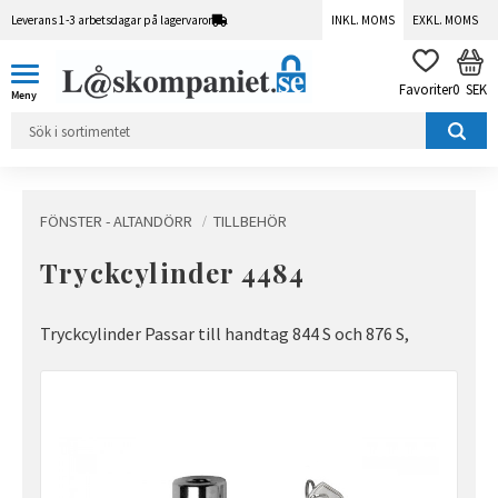
Leverans 1-3 arbetsdagar på lagervaror
INKL. MOMS
EXKL. MOMS
Meny
KUN
FAVORITER
0
SEK
FÖNSTER - ALTANDÖRR
TILLBEHÖR
Tryckcylinder 4484
Tryckcylinder Passar till handtag 844 S och 876 S,