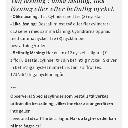
Välj låsning : olika låsning, lika
låsning eller efter befintlig nyckel.
1 st Cylinder med tre (3) nycklar.
- Olika låsning:
Beställ minst två eller fler cylindrar i
- Lika låsning:
d12 serien med samma låsning. Cylindrarna öppnas
med samma nyckel. Tre (3) nycklar per
beställning/order.
Har du en d12 nyckel tidigare (7
- Befintlig låsning:
siffor), Beställ cylinder till din befintlig nyckel . Skriver
in befintliga nyckel numret i rutan. 7 siffror (ex.
1234567) Inga nycklar ingår.
***
Observera! Special cylinder som beställs/tillverkas
utifrån din beställning, vilket innebär att ångerrätten
inte gäller.
Leveranstid ca 14 arbetsdagar.
När du lagt er order kan
ni inte ångra er!