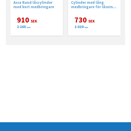
Assa Rund låscylinder
Cylinder med lång
O
med kort medbringare
medbringare för låsning
m
av altandörr.
i
a
910
730
SEK
SEK
1 265
1 020
SEK
SEK