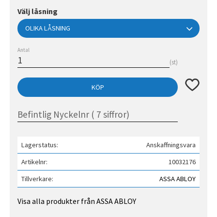
Välj låsning
Antal
st
Lägg till 
KÖP
Lagerstatus
Anskaffningsvara
Artikelnr
10032176
Tillverkare
ASSA ABLOY
Visa alla produkter från ASSA ABLOY