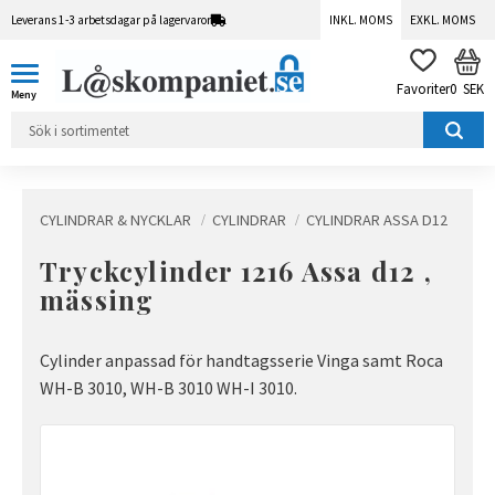
Leverans 1-3 arbetsdagar på lagervaror
INKL. MOMS
EXKL. MOMS
Meny
KUN
FAVORITER
0
SEK
CYLINDRAR & NYCKLAR
CYLINDRAR
CYLINDRAR ASSA D12
Tryckcylinder 1216 Assa d12 ,
mässing
Cylinder anpassad för handtagsserie Vinga samt Roca
WH-B 3010, WH-B 3010 WH-I 3010.