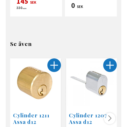
145
SEK
0
SEK
330
SEK
Se även
Cylinder 1211
Cylinder 1207
Assa d12
Assa d12