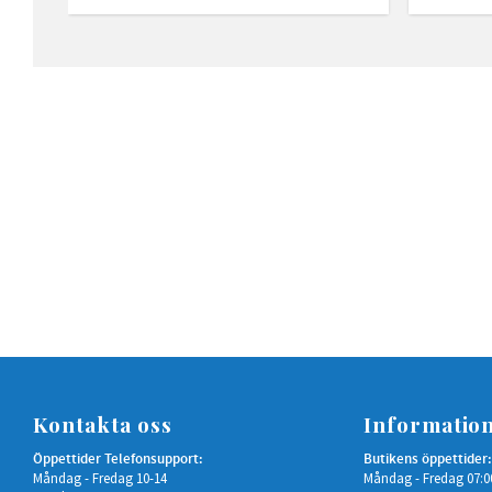
Kontakta oss
Informatio
Öppettider Telefonsupport:
Butikens öppettider:
Måndag - Fredag 10-14
Måndag - Fredag 07:0