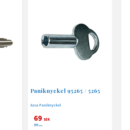
Paniknyckel 95265 / 5265
Assa Paniknyckel
69
SEK
99
SEK