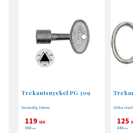
Trekantsnyckel PG 309
Treka
Invändig 10mm
Olika stor
119
125
SEK
S
158
140
SEK
SEK