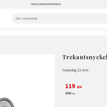
INSTÄLLNINGAR FÖR COOKIES
Trekantsnyckel
Invändig 12 mm
Nedsatt pris:
119
SEK
Ordinarie pris:
158
SEK