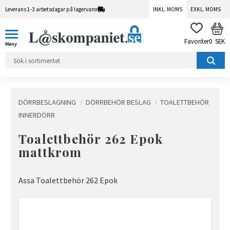
Leverans 1-3 arbetsdagar på lagervaror
INKL. MOMS
EXKL. MOMS
Meny
KUN
FAVORITER
0
SEK
DÖRRBESLAGNING
DÖRRBEHÖR BESLAG
TOALETTBEHÖR
INNERDÖRR
Toalettbehör 262 Epok
mattkrom
Assa Toalettbehör 262 Epok