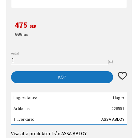
Nedsatt pris:
475
SEK
Ordinarie pris:
686
SEK
Antal
st
Lägg till 
KÖP
Lagerstatus
I lager
Artikelnr
228551
Tillverkare
ASSA ABLOY
Visa alla produkter från ASSA ABLOY