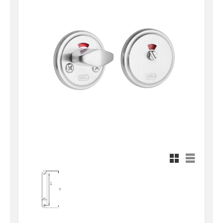
Rutnätsvy
Listvy