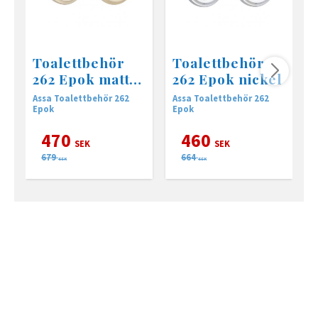
Toalettbehör
Toalettbehör
262 Epok matt
262 Epok nickel
mässing
Assa Toalettbehör 262
Assa Toalettbehör 262
A
Epok
Epok
E
470
460
SEK
SEK
679
664
SEK
SEK