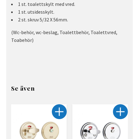
1 st. toalettskylt med vred.
1 st. utsidesskylt.
2 st. skruv 5/32 X 56mm.
(Wc-behör, wc-beslag, Toalettbehör, Toalettvred,
Toabehör)
Se även