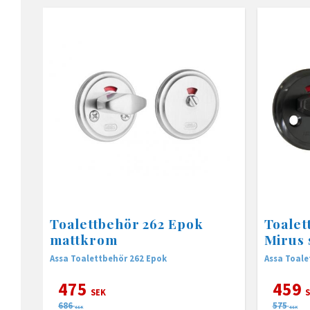
Toalettbehör 262 Epok
Toalet
mattkrom
Mirus 
Assa Toalettbehör 262 Epok
Assa Toale
475
459
SEK
S
686
575
SEK
SEK