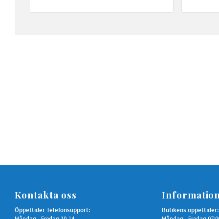
Kontakta oss
Informatio
Öppettider Telefonsupport:
Butikens öppettider:
Måndag - Fredag 10-14
Måndag - Fredag 07:0