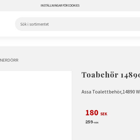
INSTÄLLNINGAR FÖR COOKIES
NNERDÖRR
Toabehör 1489
Assa Toalettbehör,14890 W
Nedsatt pris:
180
SEK
Ordinarie pris:
259
SEK