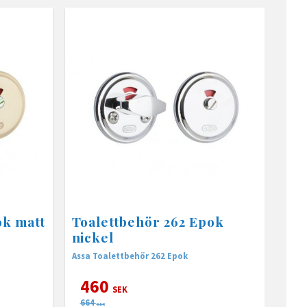
ok matt
Toalettbehör 262 Epok
nickel
Assa Toalettbehör 262 Epok
460
SEK
664
SEK