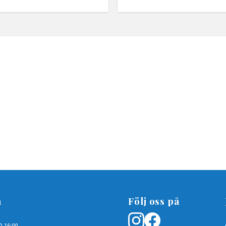
n
Följ oss på
0-16:00