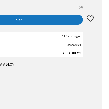
st
Lägg till i fav
KÖP
7-10 vardagar
50023686
ASSA ABLOY
SSA ABLOY