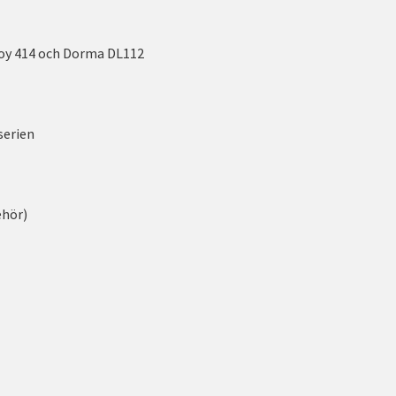
loy 414 och Dorma DL112
serien
ehör)