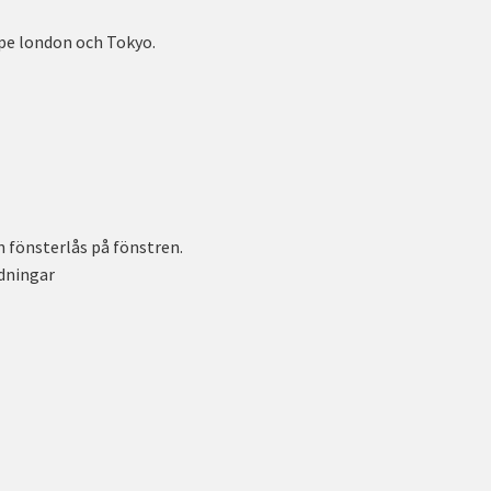
ppe london och Tokyo.
fönsterlås på fönstren.
dningar