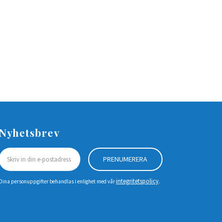
Nyhetsbrev
PRENUMERERA
integritetspolicy
Dina personuppgifter behandlas i enlighet med vår
.