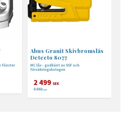
T
Abus Granit Skivbromslås
Detecto 8077
e fönster
MC lås - godkänt av SSF och
försäkringsbolagen
2 499
SEK
3 592
SEK