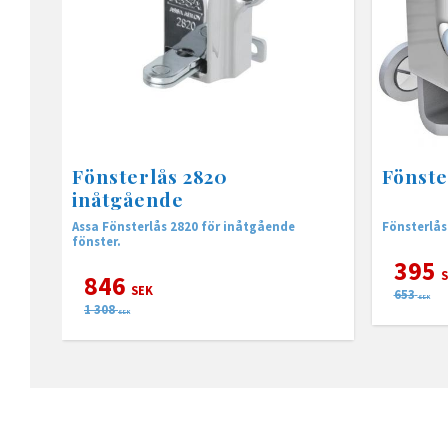
Fönsterlås 2820
Fönste
inåtgående
Assa Fönsterlås 2820 för inåtgående
Fönsterlås
fönster.
395
S
846
SEK
653
SEK
1 308
SEK