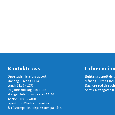
Kontakta oss
Informatio
Öppettider Telefonsupport:
Butikens öppettider:
Måndag - Fredag 10-14
Måndag - Fredag 07:0
Lunch 11.30 - 12.30
Dag före röd dag och
Dag före röd dag och afton
Adress: Nastagatan 8
stänger telefonsupporten 11.30
Telefon: 019-7652030
E-post:
info@laskompaniet.se
© Låskompaniet prispressaren på nätet