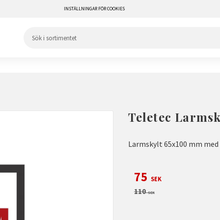
INSTÄLLNINGAR FÖR COOKIES
Teletec Larmsk
Larmskylt 65x100 mm med 
Nedsatt pris:
75
SEK
Ordinarie pris:
110
SEK