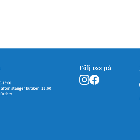
n
Följ oss på
0-16:00
 afton stänger butiken 13.00
 Örebro