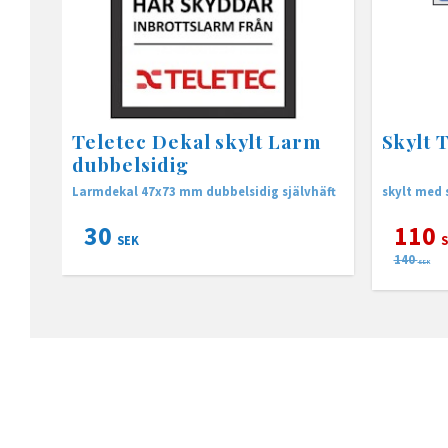
Teletec Dekal skylt Larm
Skylt 
dubbelsidig
Larmdekal 47x73 mm dubbelsidig självhäft
skylt med
30
110
SEK
S
140
SEK