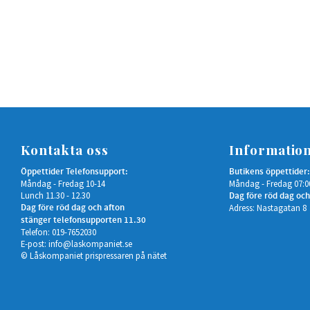
Kontakta oss
Informatio
Öppettider Telefonsupport:
Butikens öppettider:
Måndag - Fredag 10-14
Måndag - Fredag 07:0
Lunch 11.30 - 12.30
Dag före röd dag och
Dag före röd dag och afton
Adress: Nastagatan 8
stänger telefonsupporten 11.30
Telefon: 019-7652030
E-post:
info@laskompaniet.se
© Låskompaniet prispressaren på nätet