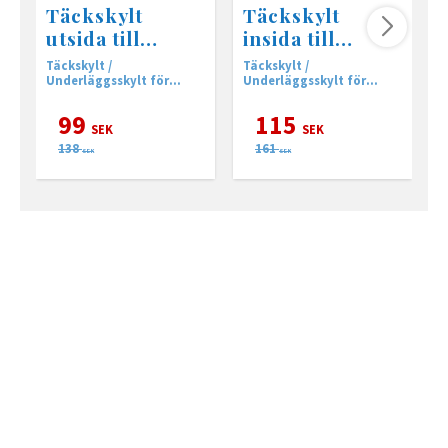
Täckskylt
Täckskylt
utsida till
insida till
Doorman L3
Doorman L3
Täckskylt /
Täckskylt /
T
Underläggsskylt för
Underläggsskylt för
u
utsidan
insidan
d
t
99
115
SEK
SEK
138
161
SEK
SEK