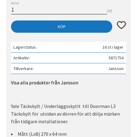
Antal
st
Lägg till 
KÖP
Lagerstatus
16 st i lager
Artikelnr
5871754
Tillverkare
Jansson
Visa alla produkter från Jansson
Yale Täckskylt / Underläggsskytlt till Doorman L3
Täckskylt för utsidan av dörren för att dölja märken
från tidigare installationer.
Mått (LxB) 270 x 64 mm