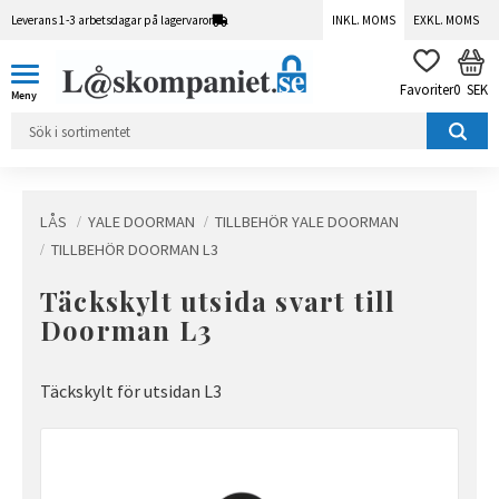
Leverans 1-3 arbetsdagar på lagervaror
INKL. MOMS
EXKL. MOMS
Meny
KUN
FAVORITER
0
SEK
LÅS
YALE DOORMAN
TILLBEHÖR YALE DOORMAN
TILLBEHÖR DOORMAN L3
Täckskylt utsida svart till
Doorman L3
Täckskylt för utsidan L3