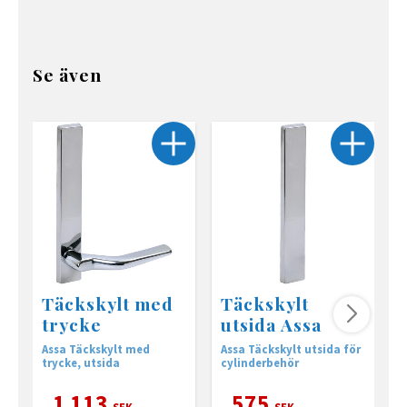
Se även
Täckskylt med
Täckskylt
trycke
utsida Assa
Assa Täckskylt med
Assa Täckskylt utsida för
A
trycke, utsida
cylinderbehör
S
1 113
575
SEK
SEK