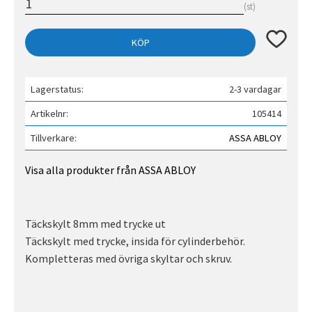
st
Lägg till 
KÖP
Lagerstatus
2-3 vardagar
Artikelnr
105414
Tillverkare
ASSA ABLOY
Visa alla produkter från ASSA ABLOY
Täckskylt 8mm med trycke ut
Täckskylt med trycke, insida för cylinderbehör.
Kompletteras med övriga skyltar och skruv.