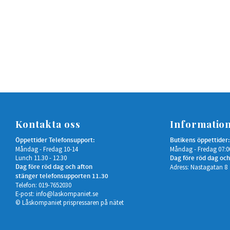
Kontakta oss
Informatio
Öppettider Telefonsupport:
Butikens öppettider:
Måndag - Fredag 10-14
Måndag - Fredag 07:0
Lunch 11.30 - 12.30
Dag före röd dag och
Dag före röd dag och afton
Adress: Nastagatan 8
stänger telefonsupporten 11.30
Telefon: 019-7652030
E-post:
info@laskompaniet.se
© Låskompaniet prispressaren på nätet