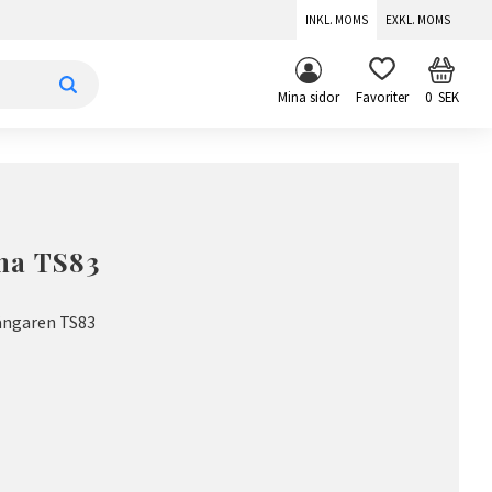
INKL. MOMS
EXKL. MOMS
KUNDV
FAVORITER
Mina sidor
0
SEK
ma TS83
tängaren TS83