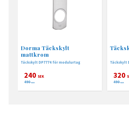
Dorma Täckskylt
Täcksk
mattkrom
Täckskylt DP7774 för modulurtag
Täckskylt
240
320
SEK
S
490
490
SEK
SEK