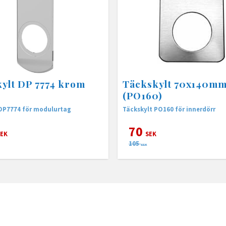
ylt DP 7774 krom
Täckskylt 70x140m
(PO160)
 DP7774 för modulurtag
Täckskylt PO160 för innerdörr
70
EK
SEK
105
SEK