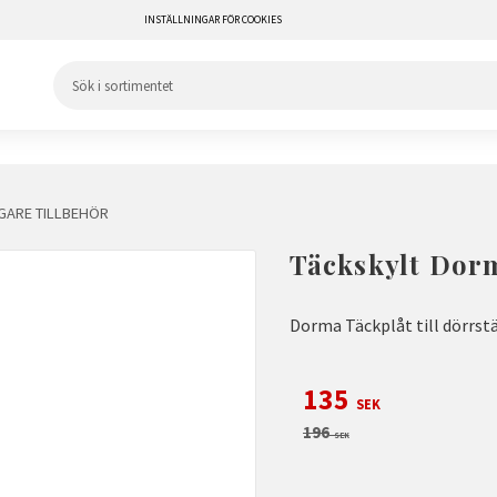
INSTÄLLNINGAR FÖR COOKIES
ARE TILLBEHÖR
Täckskylt Dor
Dorma Täckplåt till dörrs
Nedsatt pris:
135
SEK
Ordinarie pris:
196
SEK