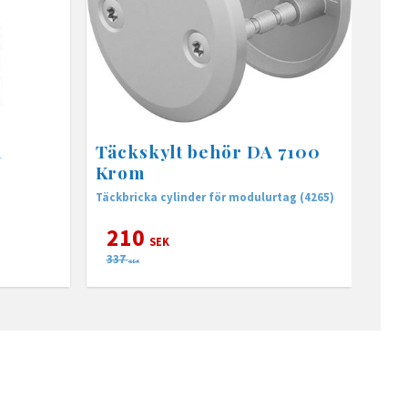
m
Täckskylt behör DA 7100
Krom
Täckbricka cylinder för modulurtag (4265)
210
SEK
337
SEK