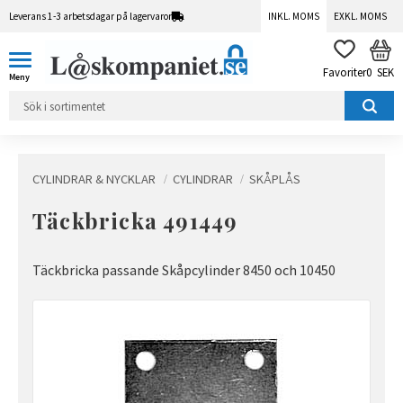
Leverans 1-3 arbetsdagar på lagervaror
INKL. MOMS
EXKL. MOMS
Meny
KUN
FAVORITER
0
SEK
CYLINDRAR & NYCKLAR
CYLINDRAR
SKÅPLÅS
Täckbricka 491449
Täckbricka passande Skåpcylinder 8450 och 10450