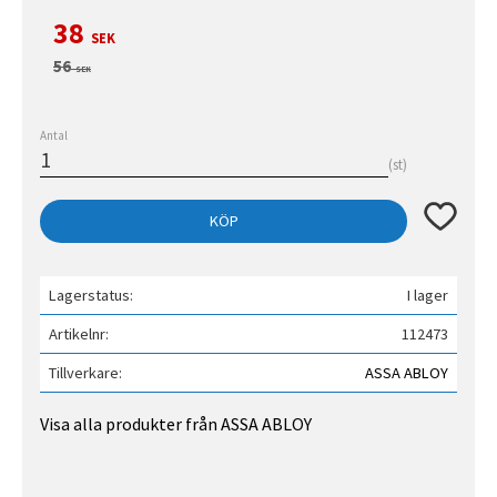
Nedsatt pris:
38
SEK
Ordinarie pris:
56
SEK
Antal
st
Lägg till 
KÖP
Lagerstatus
I lager
Artikelnr
112473
Tillverkare
ASSA ABLOY
Visa alla produkter från ASSA ABLOY