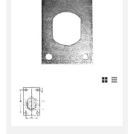
Rutnätsvy
Listvy