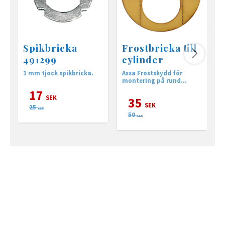
Spikbricka
Frostbricka till
491299
cylinder
1 mm tjock spikbricka.
Assa Frostskydd för
<
montering på rund
f
cylinder
<
17
<
SEK
35
<
SEK
25
t
SEK
50
<
SEK
<
<
2
s
ö
f
<
<