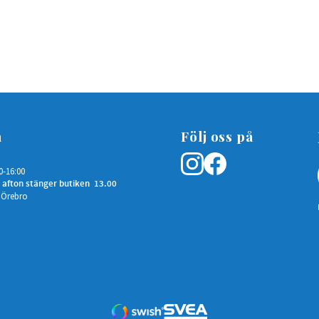
n
Följ oss på
0-16:00
 afton stänger butiken 13.00
 Örebro