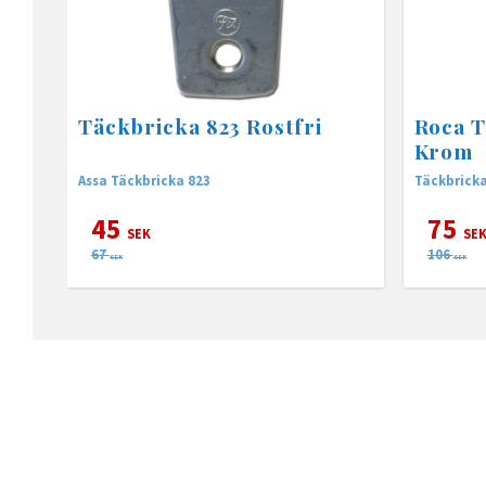
Täckbricka 823 Rostfri
Roca T
Krom
Assa Täckbricka 823
Täckbrick
45
75
SEK
SE
67
106
SEK
SEK