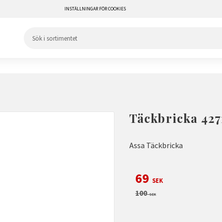
INSTÄLLNINGAR FÖR COOKIES
Täckbricka 427
Assa Täckbricka
Nedsatt pris:
69
SEK
Ordinarie pris:
100
SEK