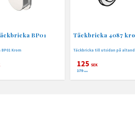
äckbricka BP01
Täckbricka 4087 kr
a BP01 Krom
Täckbricka till utsidan på altand
125
K
SEK
179
SEK