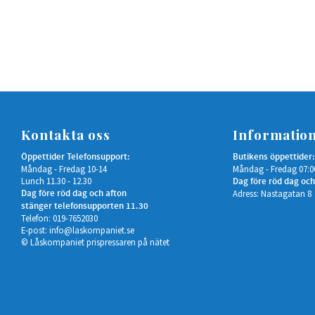
Kontakta oss
Informatio
Öppettider Telefonsupport:
Butikens öppettider:
Måndag - Fredag 10-14
Måndag - Fredag 07:0
Lunch 11.30 - 12.30
Dag före röd dag och
Dag före röd dag och afton
Adress: Nastagatan 8
stänger telefonsupporten 11.30
Telefon: 019-7652030
E-post:
info@laskompaniet.se
© Låskompaniet prispressaren på nätet