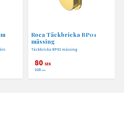
om
Roca Täckbricka BP01
mässing
örr.
Täckbricka BP01 mässing
80
SEK
125
SEK