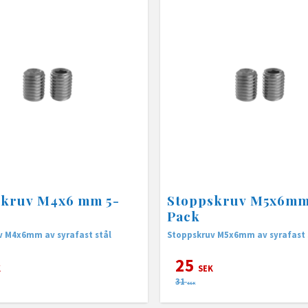
skruv M4x6 mm 5-
Stoppskruv M5x6mm
Pack
v M4x6mm av syrafast stål
Stoppskruv M5x6mm av syrafast 
25
K
SEK
31
SEK