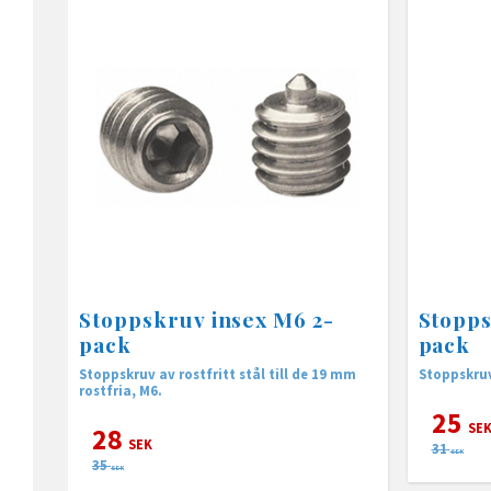
Stoppskruv insex M6 2-
Stopp
pack
pack
Stoppskruv av rostfritt stål till de 19 mm
Stoppskru
rostfria, M6.
25
SE
28
SEK
31
SEK
35
SEK